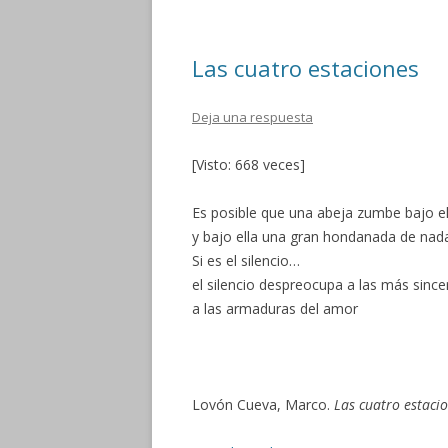
o
ar
o
ti
Las cuatro estaciones
k
r
Deja una respuesta
[Visto: 668 veces]
Es posible que una abeja zumbe bajo 
y bajo ella una gran hondanada de nad
Si es el silencio…
el silencio despreocupa a las más sinc
a las armaduras del amor
Lovón Cueva, Marco.
Las cuatro estaci