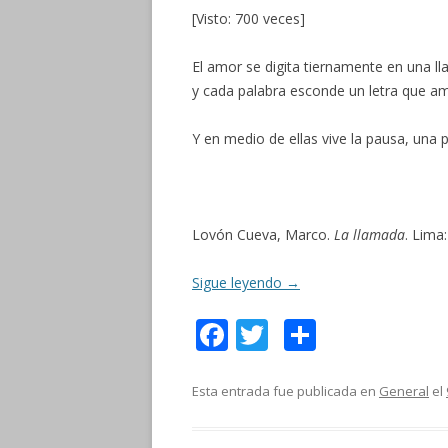
[Visto: 700 veces]
El amor se digita tiernamente en una 
y cada palabra esconde un letra que a
Y en medio de ellas vive la pausa, una
Lovón Cueva, Marco.
La llamada
. Lima
Sigue leyendo
→
F
T
C
ac
w
o
e
itt
m
Esta entrada fue publicada en
General
el
b
er
p