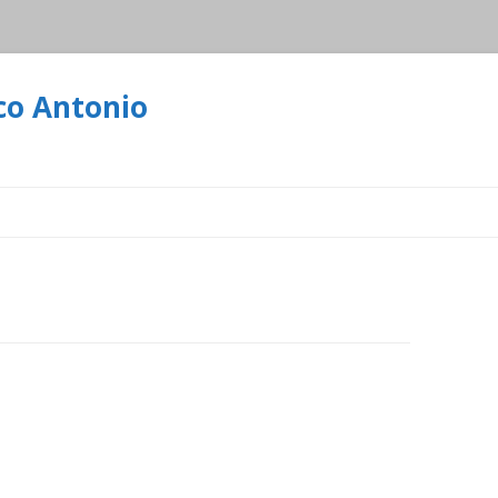
co Antonio
Ir
al
contenido