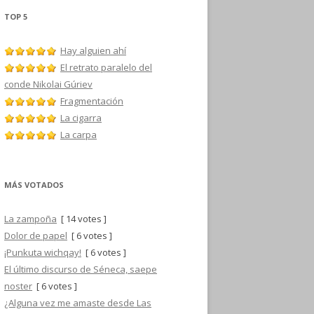
TOP 5
Hay alguien ahí
El retrato paralelo del
conde Nikolai Gúriev
Fragmentación
La cigarra
La carpa
MÁS VOTADOS
La zampoña
[ 14 votes ]
Dolor de papel
[ 6 votes ]
¡Punkuta wichqay!
[ 6 votes ]
El último discurso de Séneca, saepe
noster
[ 6 votes ]
¿Alguna vez me amaste desde Las