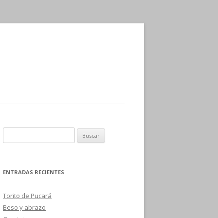
B
u
s
c
ENTRADAS RECIENTES
a
r
Torito de Pucará
:
Beso y abrazo