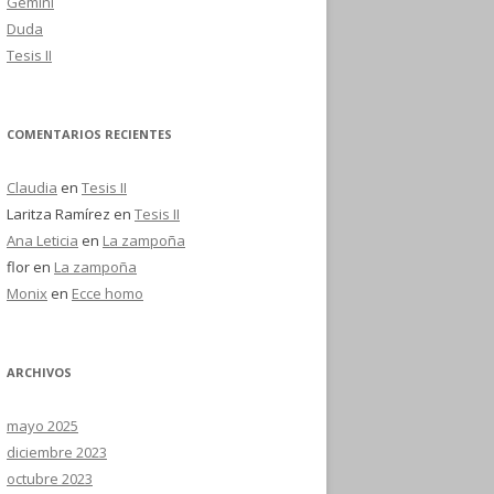
Gemini
Duda
Tesis II
COMENTARIOS RECIENTES
Claudia
en
Tesis II
Laritza Ramírez
en
Tesis II
Ana Leticia
en
La zampoña
flor
en
La zampoña
Monix
en
Ecce homo
ARCHIVOS
mayo 2025
diciembre 2023
octubre 2023