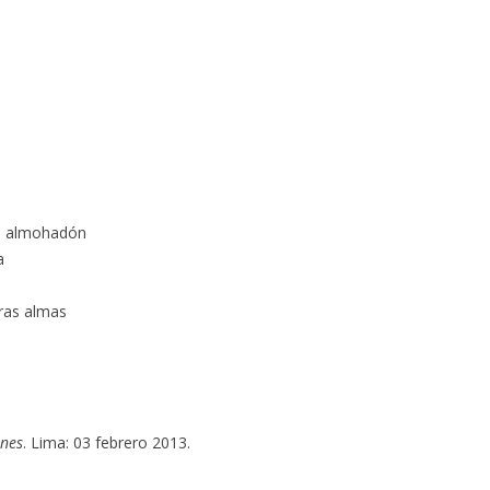
el almohadón
a
eras almas
ones
. Lima: 03 febrero 2013.