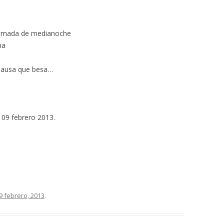
llamada de medianoche
ma
 pausa que besa…
: 09 febrero 2013.
9 febrero, 2013
.