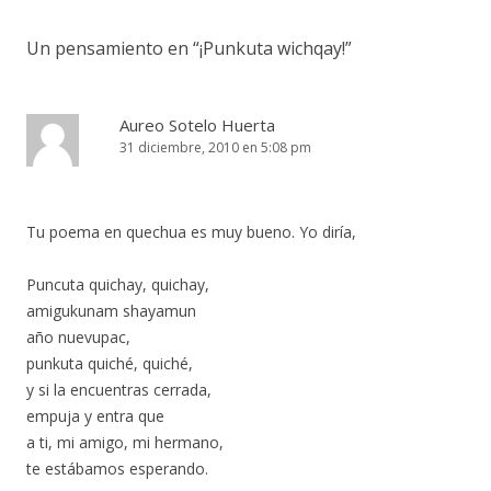
entradas
Un pensamiento en “
¡Punkuta wichqay!
”
Aureo Sotelo Huerta
31 diciembre, 2010 en 5:08 pm
Tu poema en quechua es muy bueno. Yo diría,
Puncuta quichay, quichay,
amigukunam shayamun
año nuevupac,
punkuta quiché, quiché,
y si la encuentras cerrada,
empuja y entra que
a ti, mi amigo, mi hermano,
te estábamos esperando.