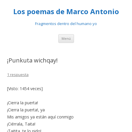
Los poemas de Marco Antonio
Fragmentos dentro del humano yo
Ir
Menú
al
contenido
¡Punkuta wichqay!
1 respuesta
[Visto: 1454 veces]
¡Cierra la puerta!
¡Cierra la puerta!, ya
Mis amigos ya están aquí conmigo
¡Ciérrala, Taita!
¡Taitita, te lo pido!