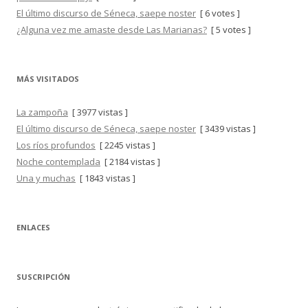
El último discurso de Séneca, saepe noster
[ 6 votes ]
¿Alguna vez me amaste desde Las Marianas?
[ 5 votes ]
MÁS VISITADOS
La zampoña
[ 3977 vistas ]
El último discurso de Séneca, saepe noster
[ 3439 vistas ]
Los ríos profundos
[ 2245 vistas ]
Noche contemplada
[ 2184 vistas ]
Una y muchas
[ 1843 vistas ]
ENLACES
SUSCRIPCIÓN