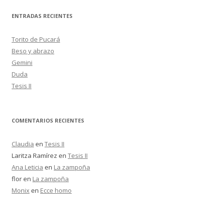
s
c
ENTRADAS RECIENTES
a
r
Torito de Pucará
:
Beso y abrazo
Gemini
Duda
Tesis II
COMENTARIOS RECIENTES
Claudia
en
Tesis II
Laritza Ramírez
en
Tesis II
Ana Leticia
en
La zampoña
flor
en
La zampoña
Monix
en
Ecce homo