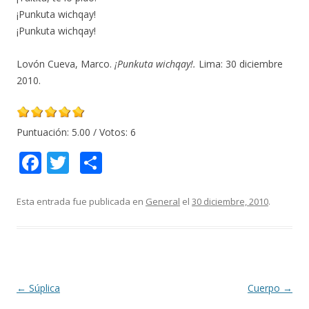
¡Punkuta wichqay!
¡Punkuta wichqay!
Lovón Cueva, Marco.
¡Punkuta wichqay!.
Lima: 30 diciembre
2010.
Puntuación:
5.00
/ Votos:
6
F
T
C
ac
w
o
e
itt
m
Esta entrada fue publicada en
General
el
30 diciembre, 2010
.
b
er
p
o
ar
o
ti
k
r
Navegación
←
Súplica
Cuerpo
→
de