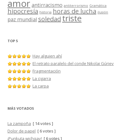
amor
antirracismo
antiterrorismo
Gramática
hipocresía
horas de lucha
historia
ilusión
triste
soledad
paz mundial
TOP 5
Hay alguien ahí
El retrato paralelo del conde Nikolai Gúriev
Fragmentación
La cigarra
La carpa
MÁS VOTADOS
La zampoña
[ 14 votes ]
Dolor de papel
[ 6 votes ]
¡Punkuta wichqay!
[ 6 votes ]