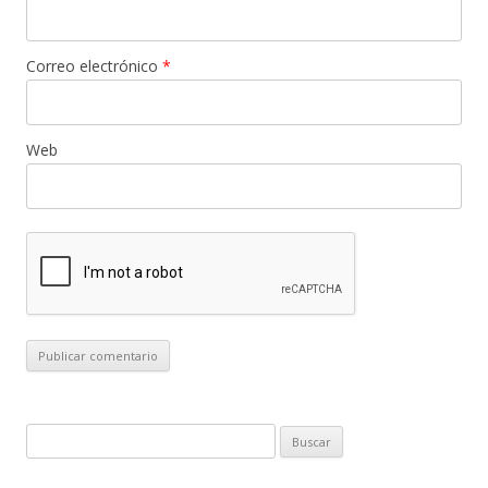
Correo electrónico
*
Web
B
u