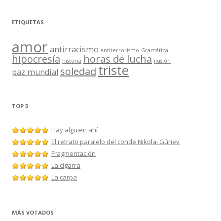
ETIQUETAS
amor
antirracismo
antiterrorismo
Gramática
hipocresía
horas de lucha
historia
ilusión
triste
soledad
paz mundial
TOP 5
Hay alguien ahí
El retrato paralelo del conde Nikolai Gúriev
Fragmentación
La cigarra
La carpa
MÁS VOTADOS