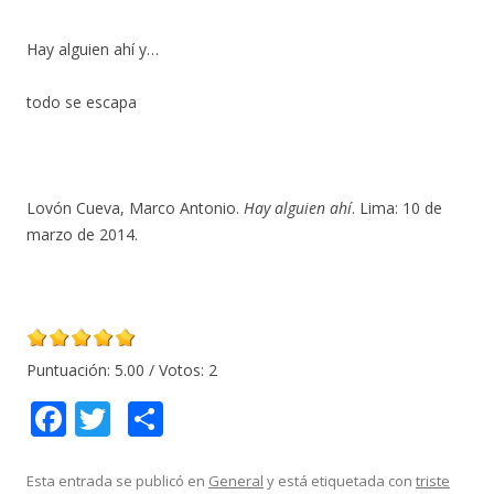
Hay alguien ahí y…
todo se escapa
Lovón Cueva, Marco Antonio.
Hay alguien ahí
. Lima: 10 de
marzo de 2014.
Puntuación:
5.00
/ Votos:
2
F
T
C
ac
w
o
e
itt
m
Esta entrada se publicó en
General
y está etiquetada con
triste