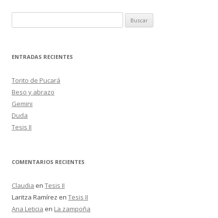
B
u
s
c
ENTRADAS RECIENTES
a
r
Torito de Pucará
:
Beso y abrazo
Gemini
Duda
Tesis II
COMENTARIOS RECIENTES
Claudia
en
Tesis II
Laritza Ramírez
en
Tesis II
Ana Leticia
en
La zampoña