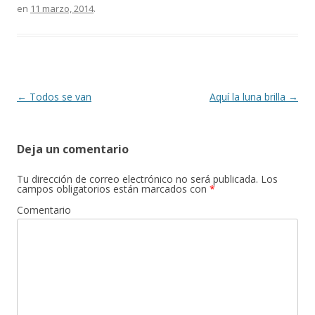
en
11 marzo, 2014
.
b
er
p
o
ar
o
ti
k
r
Navegación
←
Todos se van
Aquí la luna brilla
→
de
entradas
Deja un comentario
Tu dirección de correo electrónico no será publicada.
Los
campos obligatorios están marcados con
*
Comentario