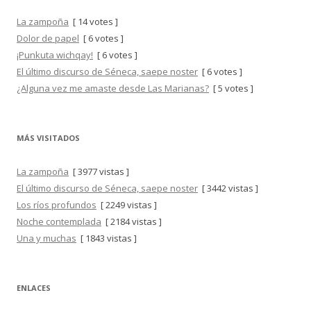
La zampoña
[ 14 votes ]
Dolor de papel
[ 6 votes ]
¡Punkuta wichqay!
[ 6 votes ]
El último discurso de Séneca, saepe noster
[ 6 votes ]
¿Alguna vez me amaste desde Las Marianas?
[ 5 votes ]
MÁS VISITADOS
La zampoña
[ 3977 vistas ]
El último discurso de Séneca, saepe noster
[ 3442 vistas ]
Los ríos profundos
[ 2249 vistas ]
Noche contemplada
[ 2184 vistas ]
Una y muchas
[ 1843 vistas ]
ENLACES