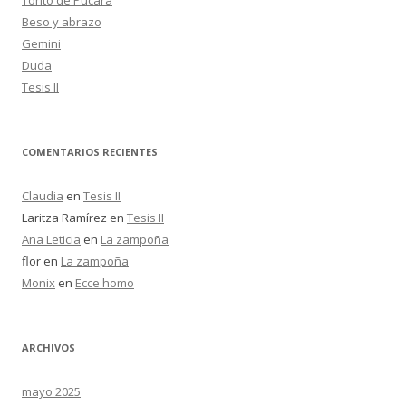
Torito de Pucará
:
Beso y abrazo
Gemini
Duda
Tesis II
COMENTARIOS RECIENTES
Claudia
en
Tesis II
Laritza Ramírez
en
Tesis II
Ana Leticia
en
La zampoña
flor
en
La zampoña
Monix
en
Ecce homo
ARCHIVOS
mayo 2025