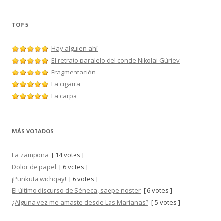
TOP 5
Hay alguien ahí
El retrato paralelo del conde Nikolai Gúriev
Fragmentación
La cigarra
La carpa
MÁS VOTADOS
La zampoña
[ 14 votes ]
Dolor de papel
[ 6 votes ]
¡Punkuta wichqay!
[ 6 votes ]
El último discurso de Séneca, saepe noster
[ 6 votes ]
¿Alguna vez me amaste desde Las Marianas?
[ 5 votes ]