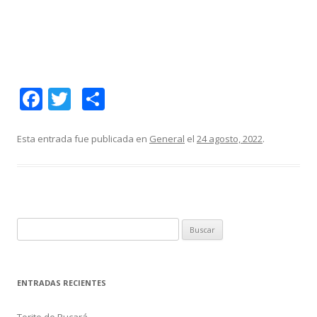
F
T
C
ac
w
o
e
itt
m
Esta entrada fue publicada en
General
el
24 agosto, 2022
.
b
er
p
o
ar
o
ti
k
r
B
u
s
c
ENTRADAS RECIENTES
a
r