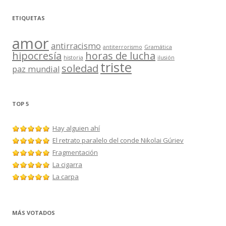
ETIQUETAS
amor
antirracismo
antiterrorismo
Gramática
hipocresía
horas de lucha
historia
ilusión
triste
soledad
paz mundial
TOP 5
Hay alguien ahí
El retrato paralelo del conde Nikolai Gúriev
Fragmentación
La cigarra
La carpa
MÁS VOTADOS