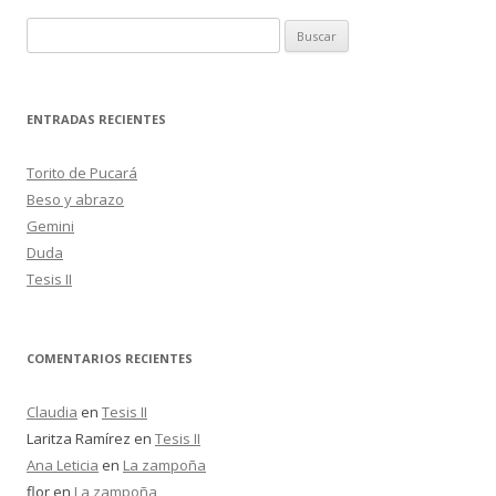
o
ti
k
r
B
u
s
c
ENTRADAS RECIENTES
a
r
Torito de Pucará
:
Beso y abrazo
Gemini
Duda
Tesis II
COMENTARIOS RECIENTES
Claudia
en
Tesis II
Laritza Ramírez
en
Tesis II
Ana Leticia
en
La zampoña
flor
en
La zampoña