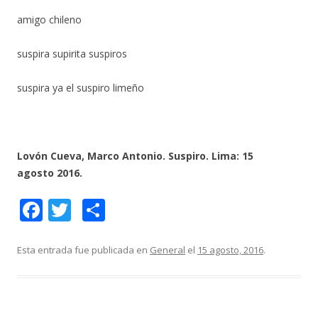
amigo chileno
suspira supirita suspiros
suspira ya el suspiro limeño
Lovón Cueva, Marco Antonio. Suspiro. Lima: 15
agosto 2016.
F
T
C
ac
w
o
e
itt
m
Esta entrada fue publicada en
General
el
15 agosto, 2016
.
b
er
p
o
ar