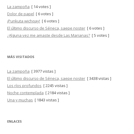
La zampoña
[ 14 votes ]
Dolor de papel
[ 6 votes ]
¡Punkuta wichqay!
[ 6 votes ]
El último discurso de Séneca, saepe noster
[ 6 votes ]
¿Alguna vez me amaste desde Las Marianas?
[ 5 votes ]
MÁS VISITADOS
La zampoña
[ 3977 vistas ]
El último discurso de Séneca, saepe noster
[ 3438 vistas ]
Los ríos profundos
[ 2245 vistas ]
Noche contemplada
[ 2184 vistas ]
Una y muchas
[ 1843 vistas ]
ENLACES