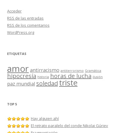
Acceder
RSS
de las entradas
RSS
de los comentarios
WordPress.org
ETIQUETAS
amor
antirracismo
antiterrorismo
Gramática
hipocresía
horas de lucha
historia
ilusión
triste
soledad
paz mundial
TOP 5
Hay alguien ahí
El retrato paralelo del conde Nikolai Gúriev
Fragmentación