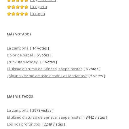
La cigarra
La carpa
MÁS VOTADOS
La zampoña
[ 14 votes ]
Dolor de papel
[ 6 votes ]
¡Punkuta wichqay!
[ 6 votes ]
El último discurso de Séneca, saepe noster
[ 6 votes ]
¿Alguna vez me amaste desde Las Marianas?
[ 5 votes ]
MÁS VISITADOS
La zampoña
[ 3978 vistas ]
El último discurso de Séneca, saepe noster
[ 3442 vistas ]
Los ríos profundos
[ 2249 vistas ]