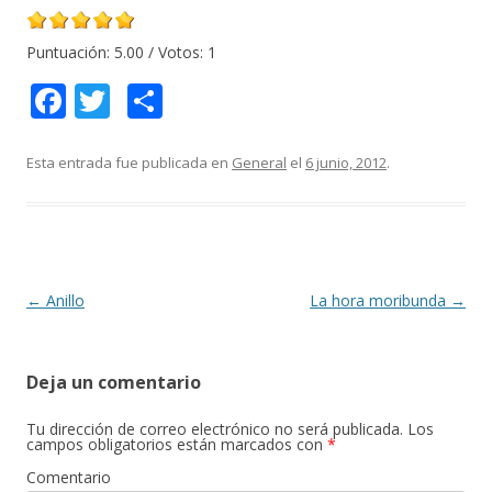
Puntuación:
5.00
/ Votos:
1
F
T
C
ac
w
o
e
itt
m
Esta entrada fue publicada en
General
el
6 junio, 2012
.
b
er
p
o
ar
o
ti
k
r
Navegación
←
Anillo
La hora moribunda
→
de
entradas
Deja un comentario
Tu dirección de correo electrónico no será publicada.
Los
campos obligatorios están marcados con
*
Comentario