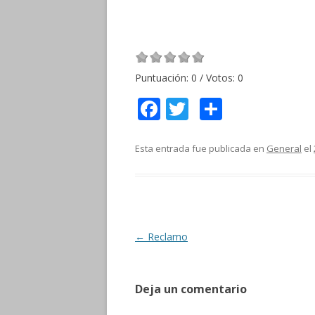
Puntuación:
0
/ Votos:
0
F
T
C
ac
w
o
e
itt
m
Esta entrada fue publicada en
General
el
b
er
p
o
ar
o
ti
k
r
Navegación
←
Reclamo
de
entradas
Deja un comentario