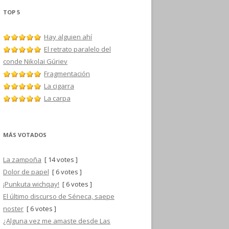
TOP 5
Hay alguien ahí
El retrato paralelo del
conde Nikolai Gúriev
Fragmentación
La cigarra
La carpa
MÁS VOTADOS
La zampoña
[ 14 votes ]
Dolor de papel
[ 6 votes ]
¡Punkuta wichqay!
[ 6 votes ]
El último discurso de Séneca, saepe
noster
[ 6 votes ]
¿Alguna vez me amaste desde Las