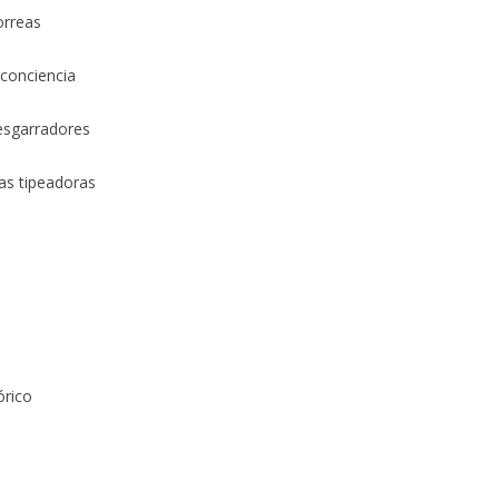
orreas
 conciencia
esgarradores
nas tipeadoras
órico