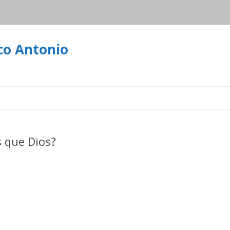
co Antonio
Ir
al
contenido
 que Dios?