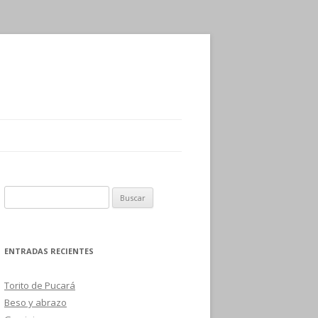
B
u
s
c
ENTRADAS RECIENTES
a
r
Torito de Pucará
:
Beso y abrazo