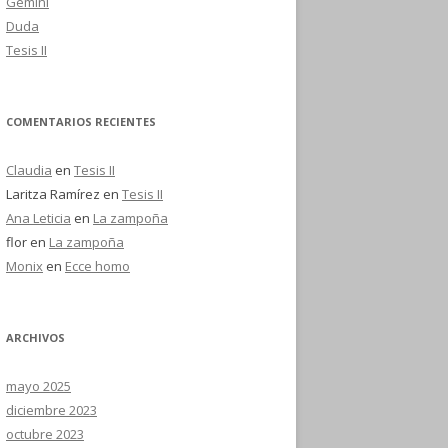
Gemini
Duda
Tesis II
COMENTARIOS RECIENTES
Claudia
en
Tesis II
Laritza Ramírez
en
Tesis II
Ana Leticia
en
La zampoña
flor
en
La zampoña
Monix
en
Ecce homo
ARCHIVOS
mayo 2025
diciembre 2023
octubre 2023