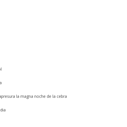
l
a
 apresura la magna noche de la cebra
dia