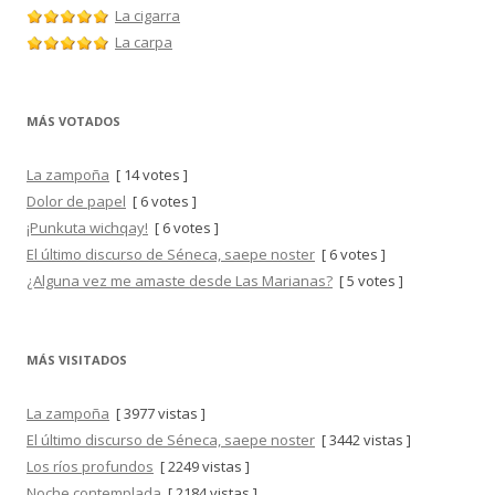
La cigarra
La carpa
MÁS VOTADOS
La zampoña
[ 14 votes ]
Dolor de papel
[ 6 votes ]
¡Punkuta wichqay!
[ 6 votes ]
El último discurso de Séneca, saepe noster
[ 6 votes ]
¿Alguna vez me amaste desde Las Marianas?
[ 5 votes ]
MÁS VISITADOS
La zampoña
[ 3977 vistas ]
El último discurso de Séneca, saepe noster
[ 3442 vistas ]
Los ríos profundos
[ 2249 vistas ]
Noche contemplada
[ 2184 vistas ]