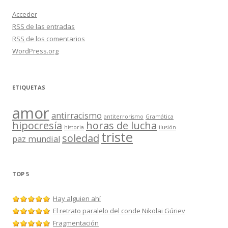
Acceder
RSS
de las entradas
RSS
de los comentarios
WordPress.org
ETIQUETAS
amor
antirracismo
antiterrorismo
Gramática
hipocresía
horas de lucha
historia
ilusión
triste
soledad
paz mundial
TOP 5
Hay alguien ahí
El retrato paralelo del conde Nikolai Gúriev
Fragmentación