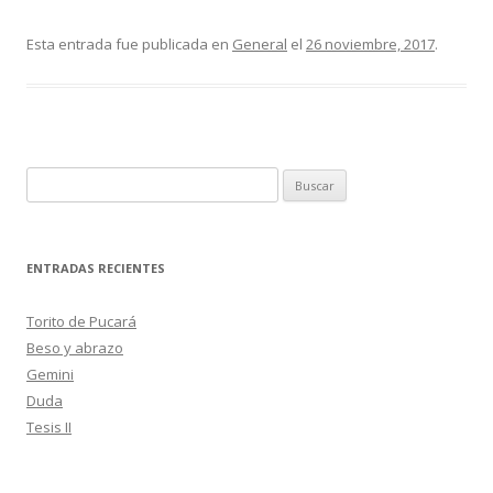
ac
w
o
e
itt
m
Esta entrada fue publicada en
General
el
26 noviembre, 2017
.
b
er
p
o
ar
o
ti
k
r
B
u
s
c
ENTRADAS RECIENTES
a
r
Torito de Pucará
:
Beso y abrazo
Gemini
Duda
Tesis II