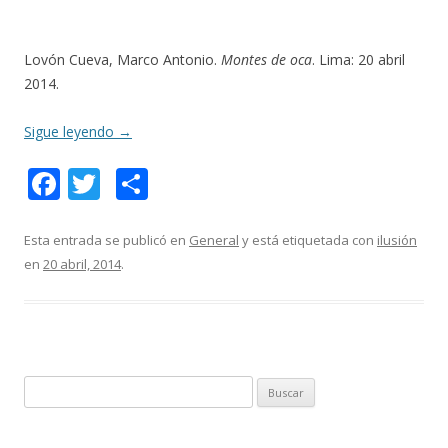
Lovón Cueva, Marco Antonio.
Montes de oca
. Lima: 20 abril
2014.
Sigue leyendo
→
F
T
C
ac
w
o
e
itt
m
Esta entrada se publicó en
General
y está etiquetada con
ilusión
en
20 abril, 2014
.
b
er
p
o
ar
o
ti
k
r
B
u
s