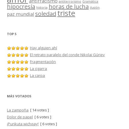
antirracismo
antiterrorismo
Gramática
hipocresía
horas de lucha
historia
ilusión
triste
soledad
paz mundial
TOP 5
Hay alguien ahí
El retrato paralelo del conde Nikolai Gúriev
Fragmentación
La cigarra
La carpa
MÁS VOTADOS
La zampoña
[ 14 votes ]
Dolor de papel
[ 6 votes ]
¡Punkuta wichqay!
[ 6 votes ]