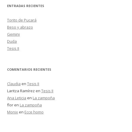
c
ENTRADAS RECIENTES
a
r
Torito de Pucará
:
Beso y abrazo
Gemini
Duda
Tesis II
COMENTARIOS RECIENTES
Claudia
en
Tesis II
Laritza Ramírez
en
Tesis II
Ana Leticia
en
La zampoña
flor
en
La zampoña
Monix
en
Ecce homo