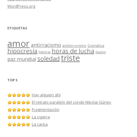
WordPress.org
ETIQUETAS
amor
antirracismo
antiterrorismo
Gramática
hipocresía
horas de lucha
historia
ilusión
triste
soledad
paz mundial
TOP 5
Hay alguien ahí
El retrato paralelo del conde Nikolai Gúriev
Fragmentación
La cigarra
La carpa