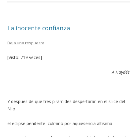
b
er
p
o
ar
o
ti
La inocente confianza
k
r
Deja una respuesta
[Visto: 719 veces]
A Haydée
Y después de que tres pirámides despertaran en el sílice del
Nilo
el eclipse penitente culminó por aquiesencia altísima