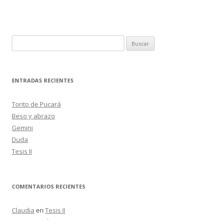
o
ar
o
ti
k
r
B
u
s
c
ENTRADAS RECIENTES
a
r
Torito de Pucará
:
Beso y abrazo
Gemini
Duda
Tesis II
COMENTARIOS RECIENTES
Claudia
en
Tesis II