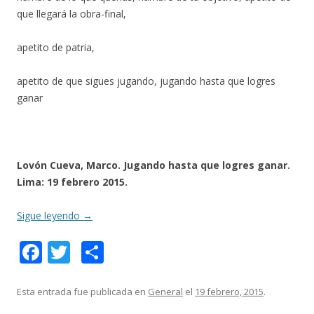
que llegará la obra-final,
apetito de patria,
apetito de que sigues jugando, jugando hasta que logres
ganar
Lovón Cueva, Marco. Jugando hasta que logres ganar.
Lima: 19 febrero 2015.
Sigue leyendo
→
F
T
C
ac
w
o
e
itt
m
Esta entrada fue publicada en
General
el
19 febrero, 2015
.