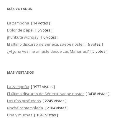
MÁS VOTADOS
La zampoña
[ 14 votes ]
Dolor de papel
[ 6 votes ]
¡Punkuta wichqay!
[ 6 votes ]
El último discurso de Séneca, saepe noster
[ 6 votes ]
¿Alguna vez me amaste desde Las Marianas?
[ 5 votes ]
MÁS VISITADOS
La zampoña
[ 3977 vistas ]
El último discurso de Séneca, saepe noster
[ 3438 vistas ]
Los ríos profundos
[ 2245 vistas ]
Noche contemplada
[ 2184 vistas ]
Una y muchas
[ 1843 vistas ]