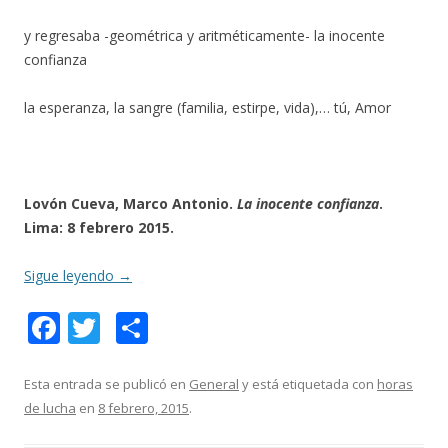
y regresaba -geométrica y aritméticamente- la inocente
confianza
la esperanza, la sangre (familia, estirpe, vida),… tú, Amor
Lovón Cueva, Marco Antonio.
La inocente confianza
.
Lima: 8 febrero 2015.
Sigue leyendo
→
F
T
C
ac
w
o
e
itt
m
Esta entrada se publicó en
General
y está etiquetada con
horas
de lucha
en
8 febrero, 2015
.
b
er
p