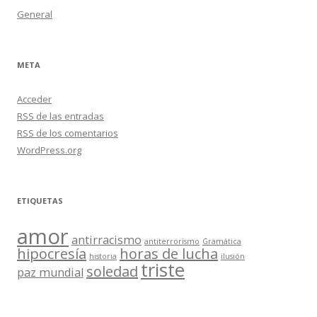
General
META
Acceder
RSS
de las entradas
RSS
de los comentarios
WordPress.org
ETIQUETAS
amor
antirracismo
antiterrorismo
Gramática
hipocresía
horas de lucha
historia
ilusión
triste
soledad
paz mundial