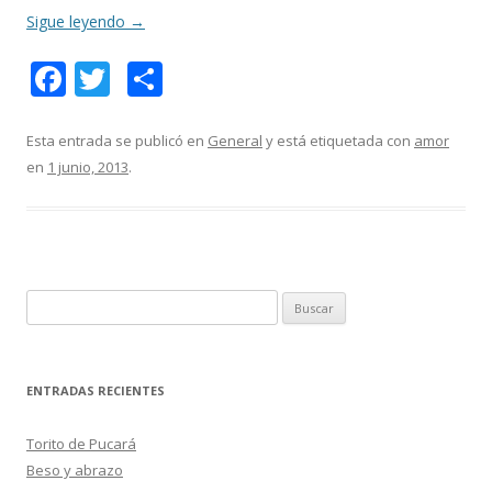
Sigue leyendo
→
F
T
C
ac
w
o
e
itt
m
Esta entrada se publicó en
General
y está etiquetada con
amor
en
1 junio, 2013
.
b
er
p
o
ar
o
ti
k
r
B
u
s
c
ENTRADAS RECIENTES
a
r
Torito de Pucará
:
Beso y abrazo