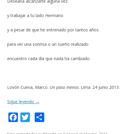
Desearía alcanzarte alguna vez
y trabajar a tu lado Hermano
y a pesar de que he entrenado por tantos años
para ver una sonrisa o un sueño realizado
encuentro cada día que nada ha cambiado
Lovón Cueva, Marco.
Un paso menos
. Lima: 24 junio 2013.
Sigue leyendo
→
F
T
C
ac
w
o