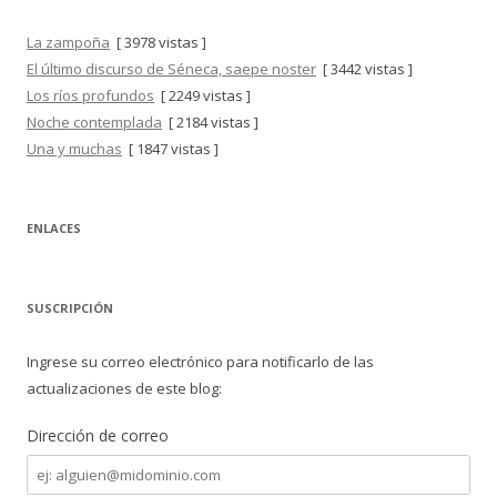
La zampoña
[ 3978 vistas ]
El último discurso de Séneca, saepe noster
[ 3442 vistas ]
Los ríos profundos
[ 2249 vistas ]
Noche contemplada
[ 2184 vistas ]
Una y muchas
[ 1847 vistas ]
ENLACES
SUSCRIPCIÓN
Ingrese su correo electrónico para notificarlo de las
actualizaciones de este blog:
Dirección de correo
Dirección
de
correo