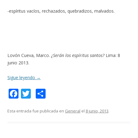
-espíritus vacíos, rechazados, quebradizos, malvados.
Lovón Cueva, Marco.
¿Serán los espíritus santos?
Lima: 8
junio 2013.
Sigue leyendo
→
F
T
C
ac
w
o
e
itt
m
Esta entrada fue publicada en
General
el
8 junio, 2013
.
b
er
p
o
ar