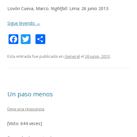
Lovón Cueva, Marco.
Nightfall
. Lima: 26 junio 2013.
Sigue leyendo
→
F
T
C
ac
w
o
e
itt
m
Esta entrada fue publicada en
General
el
26 junio, 2013
.
b
er
p
o
ar
o
ti
Un paso menos
k
r
Deja una respuesta
[Visto: 644 veces]