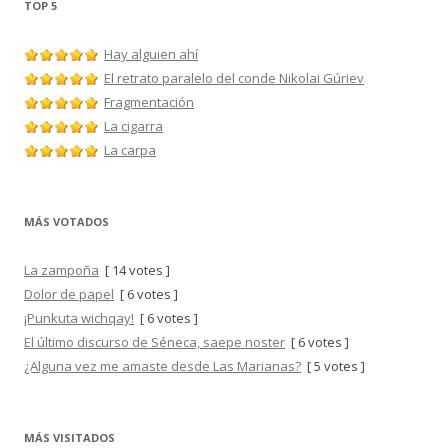
TOP 5
Hay alguien ahí
El retrato paralelo del conde Nikolai Gúriev
Fragmentación
La cigarra
La carpa
MÁS VOTADOS
La zampoña
[ 14 votes ]
Dolor de papel
[ 6 votes ]
¡Punkuta wichqay!
[ 6 votes ]
El último discurso de Séneca, saepe noster
[ 6 votes ]
¿Alguna vez me amaste desde Las Marianas?
[ 5 votes ]
MÁS VISITADOS