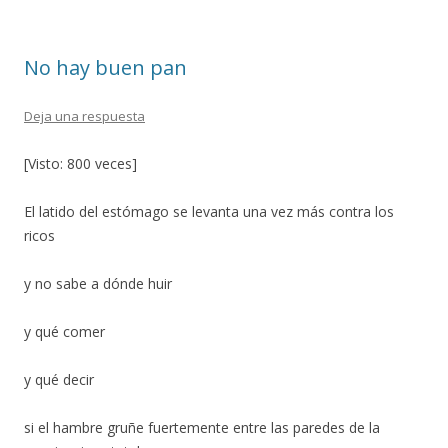
o
ar
o
ti
No hay buen pan
k
r
Deja una respuesta
[Visto: 800 veces]
El latido del estómago se levanta una vez más contra los
ricos
y no sabe a dónde huir
y qué comer
y qué decir
si el hambre gruñe fuertemente entre las paredes de la