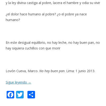
y la ley divina castiga al pobre, lacera el hambre y odia su vivir
¿el dolor hace humano al pobre? ¿o el pobre ya nace
humano?
En este desigual equilibrio, no hay leche, no hay buen pan, no
hay siquiera cuchillos con que morir
Lovón Cueva, Marco.
No hay buen pan
. Lima: 1 junio 2013.
Sigue leyendo
→
F
T
C
ac
w
o