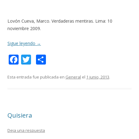
Lovón Cueva, Marco. Verdaderas mentiras. Lima: 10
noviembre 2009.
Sigue leyendo
→
F
T
C
ac
w
o
e
itt
m
Esta entrada fue publicada en
General
el
1 junio, 2013
.
b
er
p
o
ar
o
ti
Quisiera
k
r
Deja una respuesta