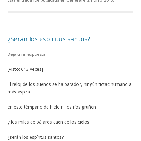
e
itt
m
Esta entrada fue publicada en
General
el
24 junio, 2013
.
b
er
p
o
ar
o
ti
¿Serán los espíritus santos?
k
r
Deja una respuesta
[Visto: 613 veces]
El reloj de los sueños se ha parado y ningún tictac humano a
más aspira
en este témpano de hielo ni los ríos gruñen
y los miles de pájaros caen de los cielos
¿serán los espíritus santos?