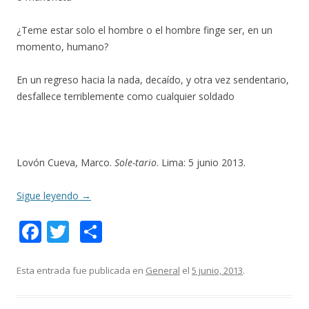
¿Teme estar solo el hombre o el hombre finge ser, en un
momento, humano?
En un regreso hacia la nada, decaído, y otra vez sendentario,
desfallece terriblemente como cualquier soldado
Lovón Cueva, Marco.
Sole-tario
. Lima: 5 junio 2013.
Sigue leyendo
→
F
T
C
ac
w
o
e
itt
m
Esta entrada fue publicada en
General
el
5 junio, 2013
.
b
er
p