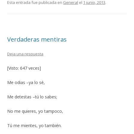
e
itt
m
Esta entrada fue publicada en
General
el
1 junio, 2013
.
b
er
p
o
ar
o
ti
Verdaderas mentiras
k
r
Deja una respuesta
[Visto: 647 veces]
Me odias –ya lo sé,
Me detestas –tú lo sabes;
No me quieres, yo tampoco,
Tú me mientes, yo también.