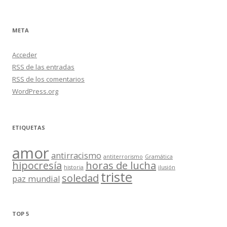
META
Acceder
RSS
de las entradas
RSS
de los comentarios
WordPress.org
ETIQUETAS
amor
antirracismo
antiterrorismo
Gramática
hipocresía
horas de lucha
historia
ilusión
triste
soledad
paz mundial
TOP 5