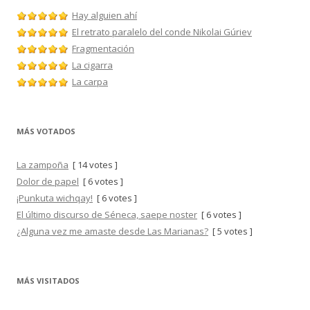
Hay alguien ahí
El retrato paralelo del conde Nikolai Gúriev
Fragmentación
La cigarra
La carpa
MÁS VOTADOS
La zampoña
[ 14 votes ]
Dolor de papel
[ 6 votes ]
¡Punkuta wichqay!
[ 6 votes ]
El último discurso de Séneca, saepe noster
[ 6 votes ]
¿Alguna vez me amaste desde Las Marianas?
[ 5 votes ]
MÁS VISITADOS