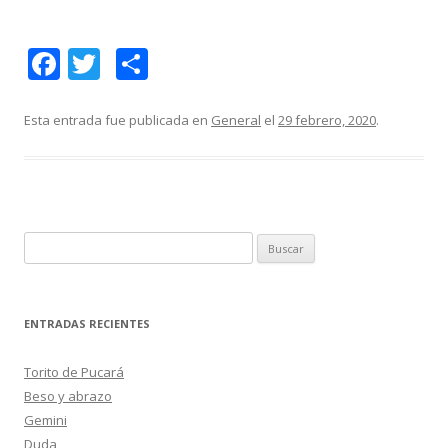
F
T
C
ac
w
o
e
itt
m
Esta entrada fue publicada en
General
el
29 febrero, 2020
.
b
er
p
o
ar
o
ti
k
r
B
u
s
c
ENTRADAS RECIENTES
a
r
Torito de Pucará
:
Beso y abrazo
Gemini
Duda