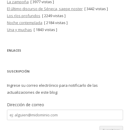
La zampoña
[ 3977 vistas ]
El último discurso de Séneca, saepe noster
[ 3442 vistas ]
Los ríos profundos
[ 2249 vistas ]
Noche contemplada
[ 2184 vistas ]
Una y muchas
[ 1843 vistas ]
ENLACES
SUSCRIPCIÓN
Ingrese su correo electrónico para notificarlo de las
actualizaciones de este blog:
Dirección de correo
Dirección
de
correo