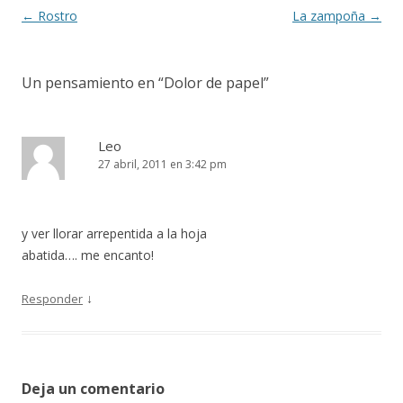
k
r
Navegación
←
Rostro
La zampoña
→
de
entradas
Un pensamiento en “
Dolor de papel
”
Leo
27 abril, 2011 en 3:42 pm
y ver llorar arrepentida a la hoja
abatida…. me encanto!
↓
Responder
Deja un comentario