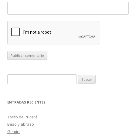
B
u
s
c
ENTRADAS RECIENTES
a
r
Torito de Pucará
:
Beso y abrazo
Gemini