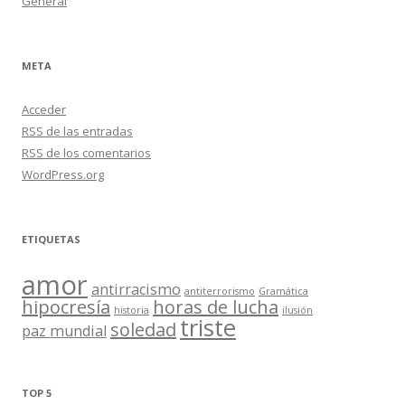
General
META
Acceder
RSS
de las entradas
RSS
de los comentarios
WordPress.org
ETIQUETAS
amor
antirracismo
antiterrorismo
Gramática
hipocresía
horas de lucha
historia
ilusión
triste
soledad
paz mundial
TOP 5