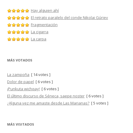
Hay alguien ahí
El retrato paralelo del conde Nikolai Gúriev
Fragmentación
La cigarra
La carpa
MÁS VOTADOS
La zampoña
[ 14 votes ]
Dolor de papel
[ 6 votes ]
¡Punkuta wichqay!
[ 6 votes ]
El último discurso de Séneca, saepe noster
[ 6 votes ]
¿Alguna vez me amaste desde Las Marianas?
[ 5 votes ]
MÁS VISITADOS