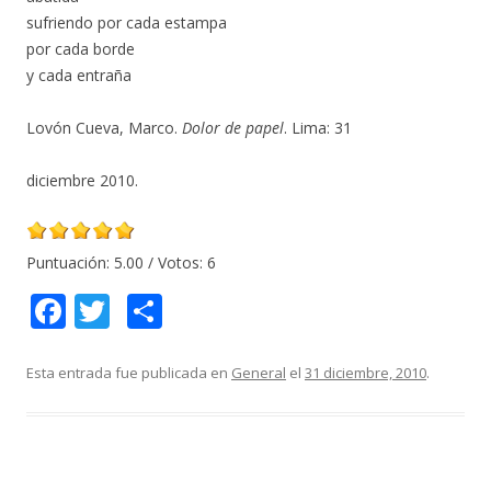
sufriendo por cada estampa
por cada borde
y cada entraña
Lovón Cueva, Marco.
Dolor de papel
. Lima: 31
diciembre 2010.
Puntuación:
5.00
/ Votos:
6
F
T
C
ac
w
o
e
itt
m
Esta entrada fue publicada en
General
el
31 diciembre, 2010
.
b
er
p
o
ar
o
ti