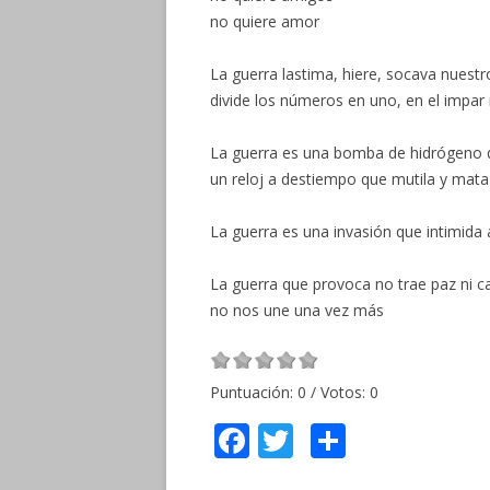
no quiere amor
La guerra lastima, hiere, socava nues
divide los números en uno, en el impar
La guerra es una bomba de hidrógeno qu
un reloj a destiempo que mutila y mata
La guerra es una invasión que intimida 
La guerra que provoca no trae paz ni ca
no nos une una vez más
Puntuación:
0
/ Votos:
0
F
T
C
ac
w
o