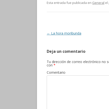
e
itt
m
Esta entrada fue publicada en
General
el
b
er
p
o
ar
o
ti
k
r
Navegación
←
La hora moribunda
de
entradas
Deja un comentario
Tu dirección de correo electrónico no s
con
*
Comentario