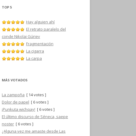
TOP 5
Hay alguien ahí
El retrato paralelo del
conde Nikolai Gúriev
Fragmentación
La cigarra
La carpa
MÁS VOTADOS
La zampoña
[ 14 votes ]
Dolor de papel
[ 6 votes ]
¡Punkuta wichqay!
[ 6 votes ]
El último discurso de Séneca, saepe
noster
[ 6 votes ]
¿Alguna vez me amaste desde Las