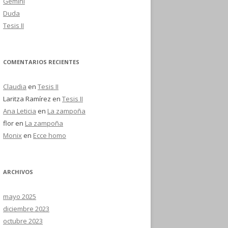
Gemini
Duda
Tesis II
COMENTARIOS RECIENTES
Claudia
en
Tesis II
Laritza Ramírez
en
Tesis II
Ana Leticia
en
La zampoña
flor
en
La zampoña
Monix
en
Ecce homo
ARCHIVOS
mayo 2025
diciembre 2023
octubre 2023