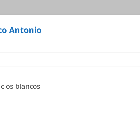
co Antonio
Ir
al
contenido
ncios blancos