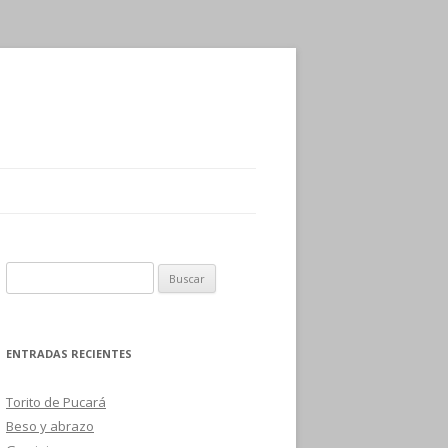
B
u
s
c
ENTRADAS RECIENTES
a
r
Torito de Pucará
:
Beso y abrazo