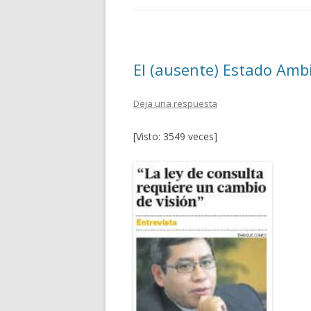
b
er
p
o
ar
o
ti
El (ausente) Estado Ambi
k
r
Deja una respuesta
[Visto: 3549 veces]