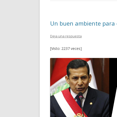
o
ar
o
ti
k
r
Un buen ambiente para
Deja una respuesta
[Visto: 2237 veces]