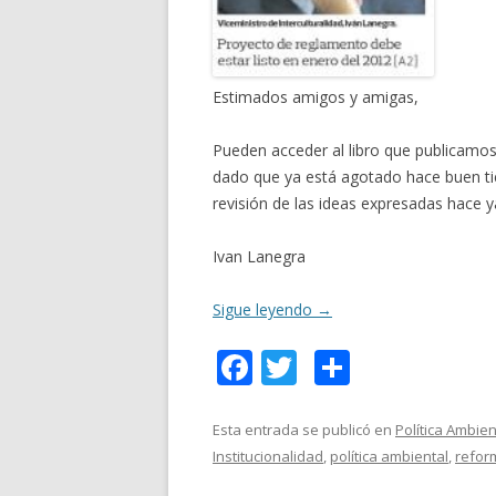
Estimados amigos y amigas,
Pueden acceder al libro que publicamos 
dado que ya está agotado hace buen tie
revisión de las ideas expresadas hace 
Ivan Lanegra
Sigue leyendo
→
F
T
C
ac
w
o
e
itt
m
Esta entrada se publicó en
Política Ambien
Institucionalidad
,
política ambiental
,
refor
b
er
p