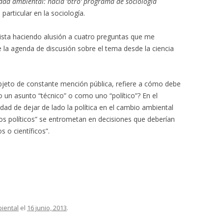
idad ambiental: hacia ‘otro’ programa de sociología
particular en la sociología.
ista haciendo alusión a cuatro preguntas que me
la agenda de discusión sobre el tema desde la ciencia
jeto de constante mención pública, refiere a cómo debe
 un asunto “técnico” o como uno “político”? En el
idad de dejar de lado la política en el cambio ambiental
vos políticos” se entrometan en decisiones que deberían
 o científicos”.
biental
el
16 junio, 2013
.