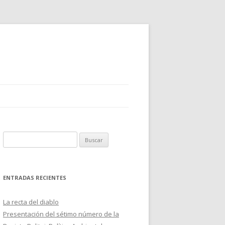
B
u
s
c
ENTRADAS RECIENTES
a
r
La recta del diablo
:
Presentación del sétimo número de la