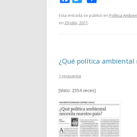
ac
w
o
e
itt
m
Esta entrada se publicó en
Política Ambien
en
29 julio, 2011
.
b
er
p
o
ar
o
ti
k
r
¿Qué política ambiental 
1 respuesta
[Visto: 2554 veces]