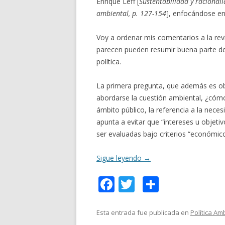
Enrique Leff [
Sustentabilidad y racional
ambiental, p. 127-154
], enfocándose en 
Voy a ordenar mis comentarios a la rev
parecen pueden resumir buena parte de 
política.
La primera pregunta, que además es ob
abordarse la cuestión ambiental, ¿cómo
ámbito público, la referencia a la neces
apunta a evitar que “intereses u objeti
ser evaluadas bajo criterios “económicos
Sigue leyendo
→
F
T
C
ac
w
o
e
itt
m
Esta entrada fue publicada en
Política Am