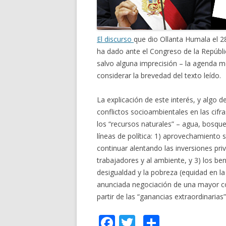
El discurso
que dio Ollanta Humala el 2
ha dado ante el Congreso de la Repúblic
salvo alguna imprecisión – la agenda m
considerar la brevedad del texto leído.
La explicación de este interés, y algo d
conflictos socioambientales en las cifras
los “recursos naturales” – agua, bosque
líneas de política: 1) aprovechamiento s
continuar alentando las inversiones pri
trabajadores y al ambiente, y 3) los be
desigualdad y la pobreza (equidad en la 
anunciada negociación de una mayor co
partir de las “ganancias extraordinaria
F
T
C