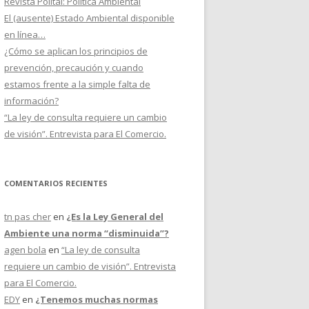
Revista Politai: Política Ambiental
El (ausente) Estado Ambiental disponible
en línea…
¿Cómo se aplican los principios de
prevención, precaución y cuando
estamos frente a la simple falta de
información?
“La ley de consulta requiere un cambio
de visión”. Entrevista para El Comercio.
COMENTARIOS RECIENTES
tn pas cher
en
¿Es la Ley General del
Ambiente una norma “disminuida”?
agen bola
en
“La ley de consulta
requiere un cambio de visión”. Entrevista
para El Comercio.
EDY
en
¿Tenemos muchas normas