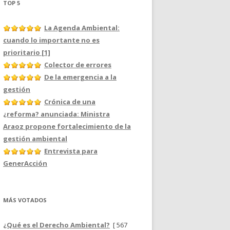
TOP 5
La Agenda Ambiental:
cuando lo importante no es
prioritario [1]
Colector de errores
De la emergencia a la
gestión
Crónica de una
¿reforma? anunciada: Ministra
Araoz propone fortalecimiento de la
gestión ambiental
Entrevista para
GenerAcción
MÁS VOTADOS
¿Qué es el Derecho Ambiental?
[ 567