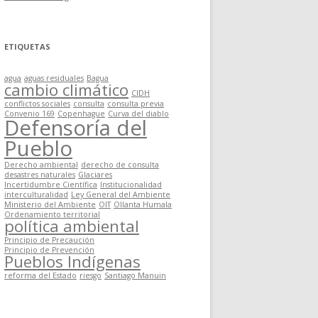
ETIQUETAS
agua
aguas residuales
Bagua
cambio climático
CIDH
conflictos sociales
consulta
consulta previa
Convenio 169
Copenhague
Curva del diablo
Defensoría del
Pueblo
Derecho ambiental
derecho de consulta
desastres naturales
Glaciares
Incertidumbre Científica
Institucionalidad
interculturalidad
Ley General del Ambiente
Ministerio del Ambiente
OIT
Ollanta Humala
Ordenamiento territorial
política ambiental
Principio de Precaución
Principio de Prevención
Pueblos Indígenas
reforma del Estado
riesgo
Santiago Manuin