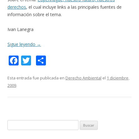
derechos
, el cual incluye links a las principales fuentes de
información sobre el tema.
Ivan Lanegra
Sigue leyendo
→
F
T
C
ac
w
o
e
itt
m
Esta entrada fue publicada en
Derecho Ambiental
el
1 diciembre,
2009
.
b
er
p
o
ar
o
ti
k
r
B
u
s