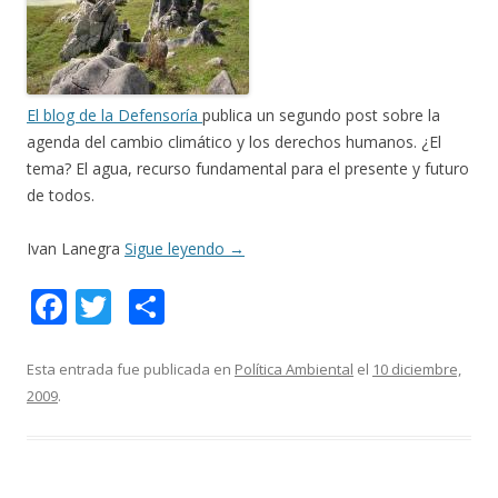
El blog de la Defensoría
publica un segundo post sobre la
agenda del cambio climático y los derechos humanos. ¿El
tema? El agua, recurso fundamental para el presente y futuro
de todos.
Ivan Lanegra
Sigue leyendo
→
F
T
C
ac
w
o
e
itt
m
Esta entrada fue publicada en
Política Ambiental
el
10 diciembre,
2009
.
b
er
p
o
ar
o
ti