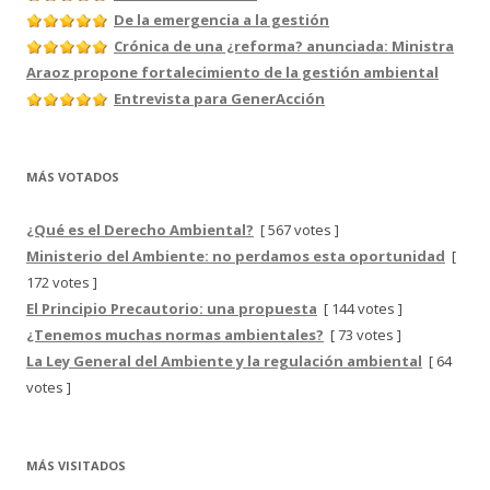
De la emergencia a la gestión
Crónica de una ¿reforma? anunciada: Ministra
Araoz propone fortalecimiento de la gestión ambiental
Entrevista para GenerAcción
MÁS VOTADOS
¿Qué es el Derecho Ambiental?
[ 567 votes ]
Ministerio del Ambiente: no perdamos esta oportunidad
[
172 votes ]
El Principio Precautorio: una propuesta
[ 144 votes ]
¿Tenemos muchas normas ambientales?
[ 73 votes ]
La Ley General del Ambiente y la regulación ambiental
[ 64
votes ]
MÁS VISITADOS