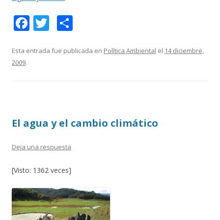
F
T
C
ac
w
o
e
itt
m
Esta entrada fue publicada en
Política Ambiental
el
14 diciembre,
2009
.
b
er
p
o
ar
o
ti
k
r
El agua y el cambio climático
Deja una respuesta
[Visto: 1362 veces]