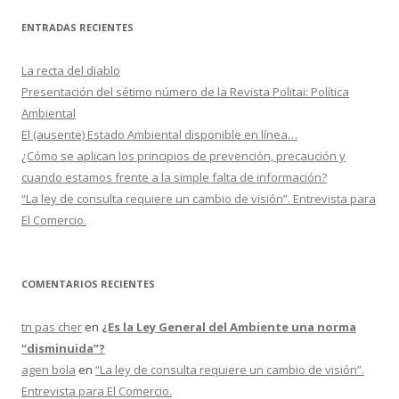
c
ENTRADAS RECIENTES
a
r
La recta del diablo
:
Presentación del sétimo número de la Revista Politai: Política
Ambiental
El (ausente) Estado Ambiental disponible en línea…
¿Cómo se aplican los principios de prevención, precaución y
cuando estamos frente a la simple falta de información?
“La ley de consulta requiere un cambio de visión”. Entrevista para
El Comercio.
COMENTARIOS RECIENTES
tn pas cher
en
¿Es la Ley General del Ambiente una norma
“disminuida”?
agen bola
en
“La ley de consulta requiere un cambio de visión”.
Entrevista para El Comercio.