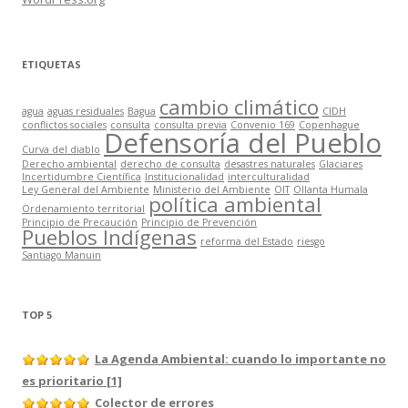
ETIQUETAS
cambio climático
agua
aguas residuales
Bagua
CIDH
conflictos sociales
consulta
consulta previa
Convenio 169
Copenhague
Defensoría del Pueblo
Curva del diablo
Derecho ambiental
derecho de consulta
desastres naturales
Glaciares
Incertidumbre Científica
Institucionalidad
interculturalidad
Ley General del Ambiente
Ministerio del Ambiente
OIT
Ollanta Humala
política ambiental
Ordenamiento territorial
Principio de Precaución
Principio de Prevención
Pueblos Indígenas
reforma del Estado
riesgo
Santiago Manuin
TOP 5
La Agenda Ambiental: cuando lo importante no
es prioritario [1]
Colector de errores