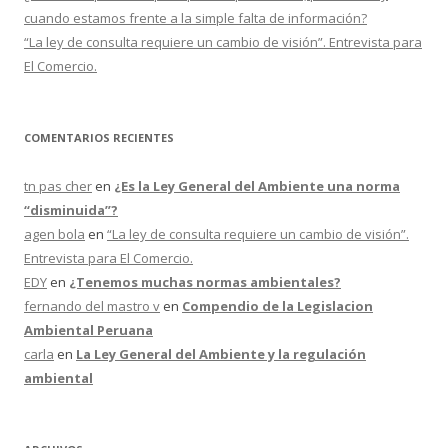
cuando estamos frente a la simple falta de información?
“La ley de consulta requiere un cambio de visión”. Entrevista para
El Comercio.
COMENTARIOS RECIENTES
tn pas cher
en
¿Es la Ley General del Ambiente una norma
“disminuida”?
agen bola
en
“La ley de consulta requiere un cambio de visión”.
Entrevista para El Comercio.
EDY
en
¿Tenemos muchas normas ambientales?
fernando del mastro v
en
Compendio de la Legislacion
Ambiental Peruana
carla
en
La Ley General del Ambiente y la regulación
ambiental