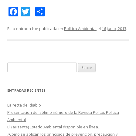
F
T
C
ac
w
o
e
itt
m
Esta entrada fue publicada en
Política Ambiental
el
16 junio, 2013
.
b
er
p
o
ar
o
ti
k
r
B
u
s
c
ENTRADAS RECIENTES
a
r
La recta del diablo
:
Presentación del sétimo número de la Revista Politai: Política
Ambiental
El (ausente) Estado Ambiental disponible en línea…
¿Cómo se aplican los principios de prevención, precaución y