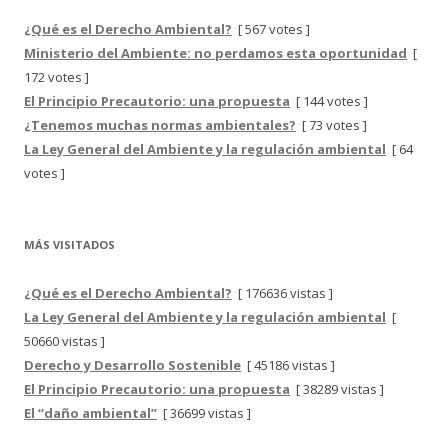
¿Qué es el Derecho Ambiental?
[ 567 votes ]
Ministerio del Ambiente: no perdamos esta oportunidad
[
172 votes ]
El Principio Precautorio: una propuesta
[ 144 votes ]
¿Tenemos muchas normas ambientales?
[ 73 votes ]
La Ley General del Ambiente y la regulación ambiental
[ 64
votes ]
MÁS VISITADOS
¿Qué es el Derecho Ambiental?
[ 176636 vistas ]
La Ley General del Ambiente y la regulación ambiental
[
50660 vistas ]
Derecho y Desarrollo Sostenible
[ 45186 vistas ]
El Principio Precautorio: una propuesta
[ 38289 vistas ]
El “daño ambiental”
[ 36699 vistas ]