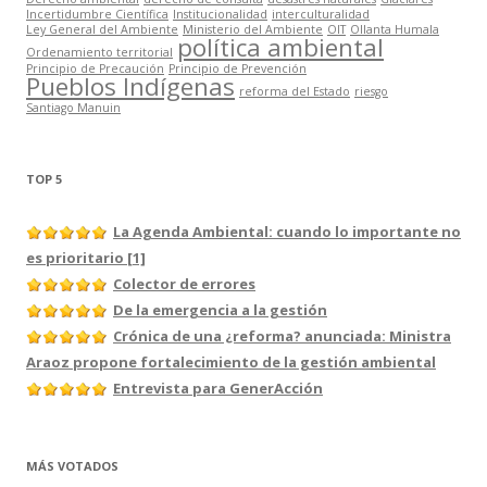
Incertidumbre Científica
Institucionalidad
interculturalidad
Ley General del Ambiente
Ministerio del Ambiente
OIT
Ollanta Humala
política ambiental
Ordenamiento territorial
Principio de Precaución
Principio de Prevención
Pueblos Indígenas
reforma del Estado
riesgo
Santiago Manuin
TOP 5
La Agenda Ambiental: cuando lo importante no
es prioritario [1]
Colector de errores
De la emergencia a la gestión
Crónica de una ¿reforma? anunciada: Ministra
Araoz propone fortalecimiento de la gestión ambiental
Entrevista para GenerAcción
MÁS VOTADOS