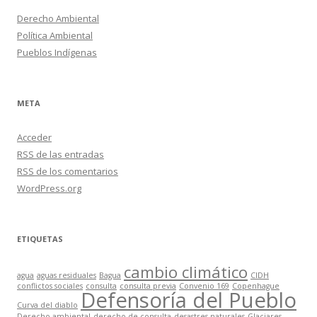
Derecho Ambiental
Política Ambiental
Pueblos Indígenas
META
Acceder
RSS
de las entradas
RSS
de los comentarios
WordPress.org
ETIQUETAS
cambio climático
agua
aguas residuales
Bagua
CIDH
conflictos sociales
consulta
consulta previa
Convenio 169
Copenhague
Defensoría del Pueblo
Curva del diablo
Derecho ambiental
derecho de consulta
desastres naturales
Glaciares