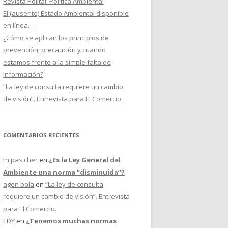
Revista Politai: Política Ambiental
El (ausente) Estado Ambiental disponible
en línea…
¿Cómo se aplican los principios de
prevención, precaución y cuando
estamos frente a la simple falta de
información?
“La ley de consulta requiere un cambio
de visión”. Entrevista para El Comercio.
COMENTARIOS RECIENTES
tn pas cher
en
¿Es la Ley General del
Ambiente una norma “disminuida”?
agen bola
en
“La ley de consulta
requiere un cambio de visión”. Entrevista
para El Comercio.
EDY
en
¿Tenemos muchas normas