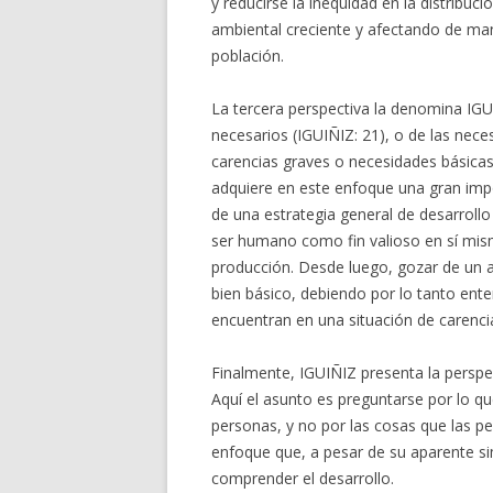
y reducirse la inequidad en la distrib
ambiental creciente y afectando de man
población.
La tercera perspectiva la denomina IGU
necesarios (IGUIÑIZ: 21), o de las nece
carencias graves o necesidades básicas
adquiere en este enfoque una gran impo
de una estrategia general de desarrollo
ser humano como fin valioso en sí mis
producción. Desde luego, gozar de un a
bien básico, debiendo por lo tanto ent
encuentran en una situación de carenci
Finalmente, IGUIÑIZ presenta la perspe
Aquí el asunto es preguntarse por lo que
personas, y no por las cosas que las p
enfoque que, a pesar de su aparente sim
comprender el desarrollo.