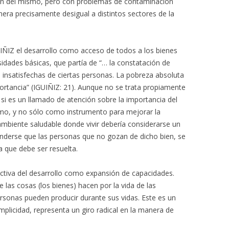
ución del mismo, pero con problemas de contaminación
era precisamente desigual a distintos sectores de la
IÑIZ el desarrollo como acceso de todos a los bienes
sidades básicas, que partía de “… la constatación de
 insatisfechas de ciertas personas. La pobreza absoluta
rtancia” (IGUIÑIZ: 21). Aunque no se trata propiamente
 si es un llamado de atención sobre la importancia del
mo, y no sólo como instrumento para mejorar la
mbiente saludable donde vivir debería considerarse un
enderse que las personas que no gozan de dicho bien, se
a que debe ser resuelta.
ctiva del desarrollo como expansión de capacidades.
 las cosas (los bienes) hacen por la vida de las
ersonas pueden producir durante sus vidas. Este es un
plicidad, representa un giro radical en la manera de