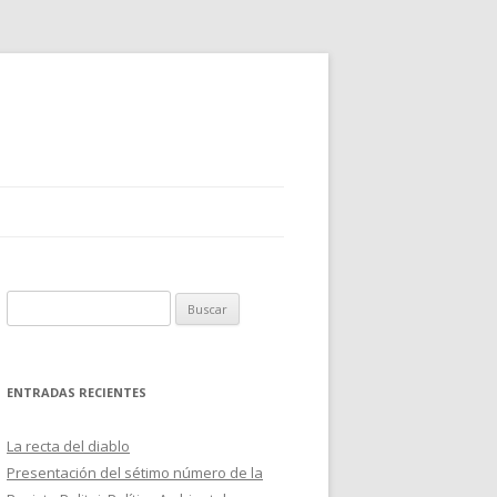
B
u
s
c
ENTRADAS RECIENTES
a
r
La recta del diablo
:
Presentación del sétimo número de la