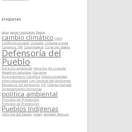
ETIQUETAS
agua
aguas residuales
Bagua
cambio climático
CIDH
conflictos sociales
consulta
consulta previa
Convenio 169
Copenhague
Curva del diablo
Defensoría del
Pueblo
Derecho ambiental
derecho de consulta
desastres naturales
Glaciares
Incertidumbre Científica
Institucionalidad
interculturalidad
Ley General del Ambiente
Ministerio del Ambiente
OIT
Ollanta Humala
Ordenamiento territorial
política ambiental
Principio de Precaución
Principio de Prevención
Pueblos Indígenas
reforma del Estado
riesgo
Santiago Manuin