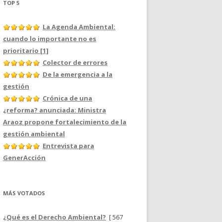
TOP 5
La Agenda Ambiental:
cuando lo importante no es
prioritario [1]
Colector de errores
De la emergencia a la
gestión
Crónica de una
¿reforma? anunciada: Ministra
Araoz propone fortalecimiento de la
gestión ambiental
Entrevista para
GenerAcción
MÁS VOTADOS
¿Qué es el Derecho Ambiental?
[ 567