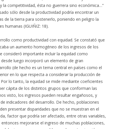
y la competitividad, ésta no guerrera sino económica…”
ado sólo desde la productividad podría encontrar un
s de la tierra para sostenerlo, poniendo en peligro la
nes humanas (IGUIÑIZ: 18).
arrollo como productividad con equidad. Se constató que
licaba un aumento homogéneo de los ingresos de los
 se consideró importante incluir la equidad como
ón desde luego incorporó un elemento de gran
arrollo (de hecho es un tema central en países como el
erior en lo que respecta a considerar la producción de
 Por lo tanto, la equidad se mide mediante coeficientes
per cápita de los distintos grupos que conforman las
s visto, los ingresos pueden resultar engañosos, y
 de indicadores del desarrollo. De hecho, poblaciones
en presentar disparidades que no se muestran en el
da, factor que podría ser afectado, entre otras variables,
ía entonces mejorarse el ingreso de muchas poblaciones,