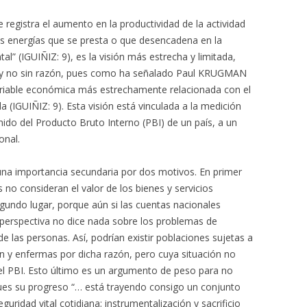
 registra el aumento en la productividad de la actividad
s energías que se presta o que desencadena en la
l” (IGUIÑIZ: 9), es la visión más estrecha y limitada,
 y no sin razón, pues como ha señalado Paul KRUGMAN
 variable económica más estrechamente relacionada con el
 (IGUIÑIZ: 9). Esta visión está vinculada a la medición
do del Producto Bruto Interno (PBI) de un país, a un
onal.
 una importancia secundaria por dos motivos. En primer
 no consideran el valor de los bienes y servicios
egundo lugar, porque aún si las cuentas nacionales
 perspectiva no dice nada sobre los problemas de
 de las personas. Así, podrían existir poblaciones sujetas a
 y enfermas por dicha razón, pero cuya situación no
del PBI. Esto último es un argumento de peso para no
pues su progreso “… está trayendo consigo un conjunto
guridad vital cotidiana; instrumentalización y sacrificio