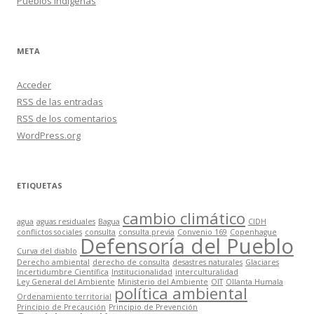
Pueblos Indígenas
META
Acceder
RSS
de las entradas
RSS
de los comentarios
WordPress.org
ETIQUETAS
cambio climático
agua
aguas residuales
Bagua
CIDH
conflictos sociales
consulta
consulta previa
Convenio 169
Copenhague
Defensoría del Pueblo
Curva del diablo
Derecho ambiental
derecho de consulta
desastres naturales
Glaciares
Incertidumbre Científica
Institucionalidad
interculturalidad
Ley General del Ambiente
Ministerio del Ambiente
OIT
Ollanta Humala
política ambiental
Ordenamiento territorial
Principio de Precaución
Principio de Prevención