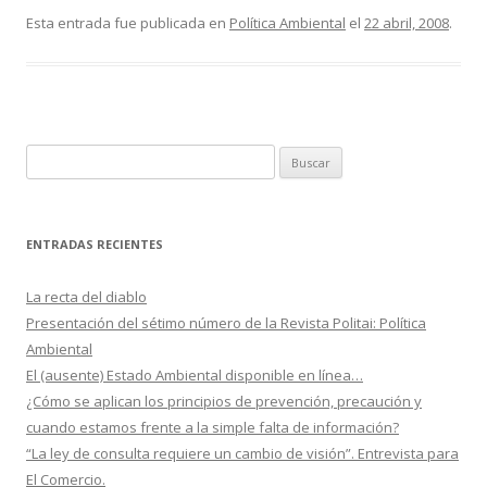
e
itt
m
Esta entrada fue publicada en
Política Ambiental
el
22 abril, 2008
.
b
er
p
o
ar
o
ti
k
r
B
u
s
c
ENTRADAS RECIENTES
a
r
La recta del diablo
:
Presentación del sétimo número de la Revista Politai: Política
Ambiental
El (ausente) Estado Ambiental disponible en línea…
¿Cómo se aplican los principios de prevención, precaución y
cuando estamos frente a la simple falta de información?
“La ley de consulta requiere un cambio de visión”. Entrevista para
El Comercio.