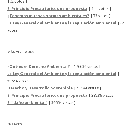
172 votes ]
El Principio Precautorio: una propuesta
[ 144 votes ]
¿Tenemos muchas normas ambientales?
[ 73 votes ]
La Ley General del Ambiente y la regulación ambiental
[ 64
votes ]
MÁS VISITADOS
¿Qué es el Derecho Ambiental?
[ 176636 vistas ]
La Ley General del Ambiente y la regulación ambiental
[
50654 vistas ]
Derecho y Desarrollo Sostenible
[ 45184 vistas ]
El Principio Precautorio: una propuesta
[ 38286 vistas ]
El “daño ambiental”
[ 36664 vistas ]
ENLACES