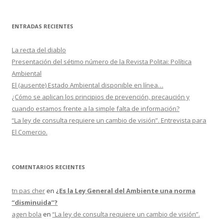
s
c
ENTRADAS RECIENTES
a
r
La recta del diablo
:
Presentación del sétimo número de la Revista Politai: Política
Ambiental
El (ausente) Estado Ambiental disponible en línea…
¿Cómo se aplican los principios de prevención, precaución y
cuando estamos frente a la simple falta de información?
“La ley de consulta requiere un cambio de visión”. Entrevista para
El Comercio.
COMENTARIOS RECIENTES
tn pas cher
en
¿Es la Ley General del Ambiente una norma
“disminuida”?
agen bola
en
“La ley de consulta requiere un cambio de visión”.