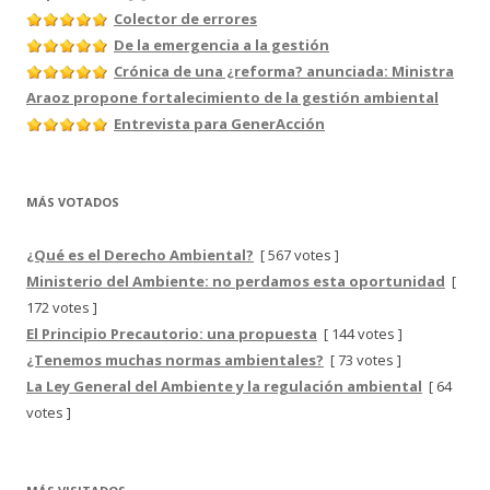
Colector de errores
De la emergencia a la gestión
Crónica de una ¿reforma? anunciada: Ministra
Araoz propone fortalecimiento de la gestión ambiental
Entrevista para GenerAcción
MÁS VOTADOS
¿Qué es el Derecho Ambiental?
[ 567 votes ]
Ministerio del Ambiente: no perdamos esta oportunidad
[
172 votes ]
El Principio Precautorio: una propuesta
[ 144 votes ]
¿Tenemos muchas normas ambientales?
[ 73 votes ]
La Ley General del Ambiente y la regulación ambiental
[ 64
votes ]