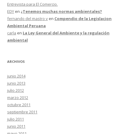
Entrevista para El Comercio.
EDY
en
¿Tenemos muchas normas ambientales?
fernando del mastro v
en
Compendio de la Legislacion
Ambiental Peruana
carla
en
La Ley General del Ambiente y la regulación
ambiental
ARCHIVOS
junio 2014
junio 2013
julio 2012
marzo 2012
octubre 2011
septiembre 2011
julio 2011
junio 2011
mayo 2011