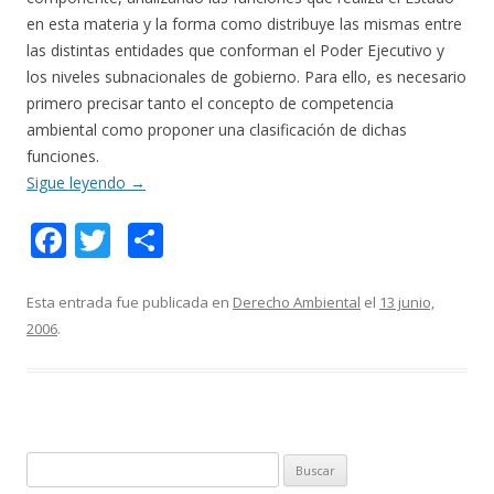
en esta materia y la forma como distribuye las mismas entre
las distintas entidades que conforman el Poder Ejecutivo y
los niveles subnacionales de gobierno. Para ello, es necesario
primero precisar tanto el concepto de competencia
ambiental como proponer una clasificación de dichas
funciones.
Sigue leyendo
→
F
T
C
ac
w
o
e
itt
m
Esta entrada fue publicada en
Derecho Ambiental
el
13 junio,
2006
.
b
er
p
o
ar
o
ti
k
r
B
u