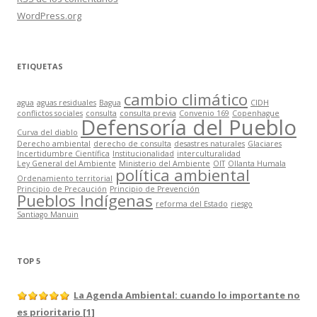
WordPress.org
ETIQUETAS
cambio climático
agua
aguas residuales
Bagua
CIDH
conflictos sociales
consulta
consulta previa
Convenio 169
Copenhague
Defensoría del Pueblo
Curva del diablo
Derecho ambiental
derecho de consulta
desastres naturales
Glaciares
Incertidumbre Científica
Institucionalidad
interculturalidad
Ley General del Ambiente
Ministerio del Ambiente
OIT
Ollanta Humala
política ambiental
Ordenamiento territorial
Principio de Precaución
Principio de Prevención
Pueblos Indígenas
reforma del Estado
riesgo
Santiago Manuin
TOP 5
La Agenda Ambiental: cuando lo importante no
es prioritario [1]