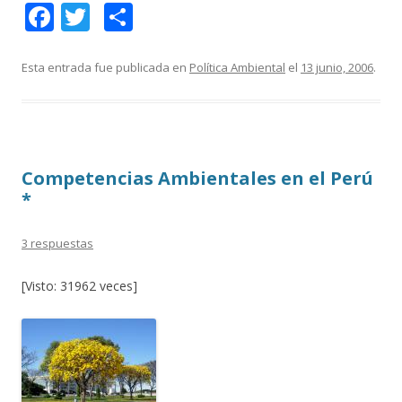
F
T
C
ac
w
o
e
itt
m
Esta entrada fue publicada en
Política Ambiental
el
13 junio, 2006
.
b
er
p
o
ar
o
ti
Competencias Ambientales en el Perú
k
r
*
3 respuestas
[Visto: 31962 veces]