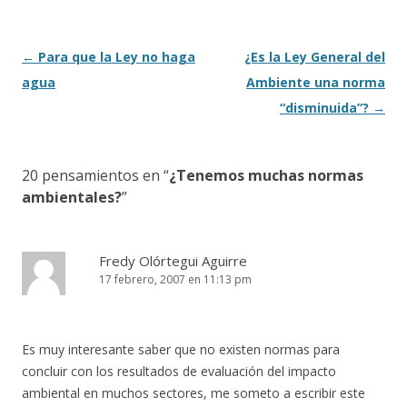
o
ti
k
r
Navegación
←
Para que la Ley no haga
¿Es la Ley General del
de
agua
Ambiente una norma
entradas
“disminuida”?
→
20 pensamientos en “
¿Tenemos muchas normas
ambientales?
”
Fredy Olórtegui Aguirre
17 febrero, 2007 en 11:13 pm
Es muy interesante saber que no existen normas para
concluir con los resultados de evaluación del impacto
ambiental en muchos sectores, me someto a escribir este