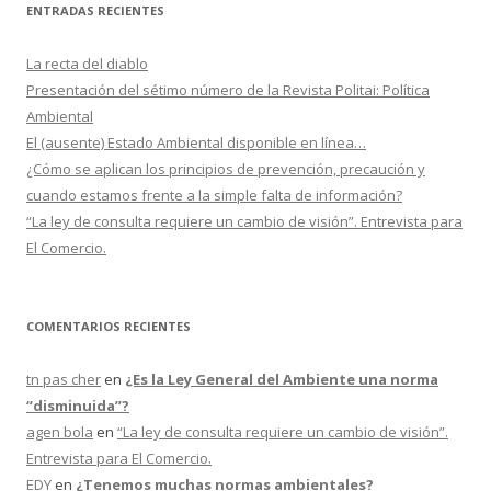
c
ENTRADAS RECIENTES
a
r
La recta del diablo
:
Presentación del sétimo número de la Revista Politai: Política
Ambiental
El (ausente) Estado Ambiental disponible en línea…
¿Cómo se aplican los principios de prevención, precaución y
cuando estamos frente a la simple falta de información?
“La ley de consulta requiere un cambio de visión”. Entrevista para
El Comercio.
COMENTARIOS RECIENTES
tn pas cher
en
¿Es la Ley General del Ambiente una norma
“disminuida”?
agen bola
en
“La ley de consulta requiere un cambio de visión”.
Entrevista para El Comercio.
EDY
en
¿Tenemos muchas normas ambientales?