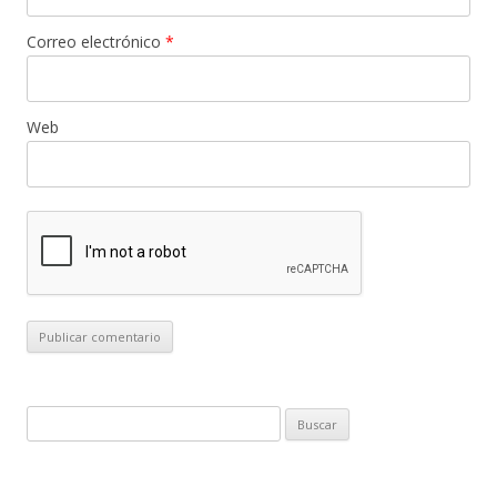
Correo electrónico
*
Web
B
u
s