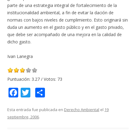
parte de una estrategia integral de fortalecimiento de la
institucionalidad ambiental, a fin de evitar la dación de
normas con bajos niveles de cumplimiento. Esto originará sin
duda un aumento en el gasto público y en el gasto privado,
que debe ser acompañado de una mejora en la calidad de
dicho gasto.
Ivan Lanegra
Puntuación:
3.27
/ Votos:
73
F
T
C
ac
w
o
e
itt
m
Esta entrada fue publicada en
Derecho Ambiental
el
19
septiembre, 2006
.
b
er
p
o
ar