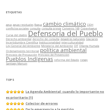
ETIQUETAS
cambio climático
agua
aguas residuales
Bagua
CIDH
conflictos sociales
consulta
consulta previa
Convenio 169
Copenhague
Defensoría del Pueblo
Curva del diablo
Derecho ambiental
derecho de consulta
desastres naturales
Glaciares
Incertidumbre Científica
Institucionalidad
interculturalidad
Ley General del Ambiente
Ministerio del Ambiente
OIT
Ollanta Humala
política ambiental
Ordenamiento territorial
Principio de Precaución
Principio de Prevención
Pueblos Indígenas
reforma del Estado
riesgo
Santiago Manuin
TOP 5
La Agenda Ambiental: cuando lo importante no
es prioritario [1]
Colector de errores
De la emergencia a la gestión