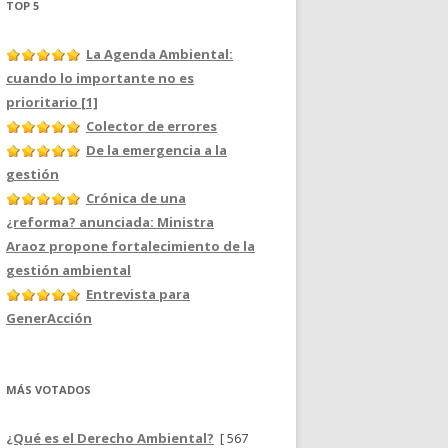
TOP 5
La Agenda Ambiental:
cuando lo importante no es
prioritario [1]
Colector de errores
De la emergencia a la
gestión
Crónica de una
¿reforma? anunciada: Ministra
Araoz propone fortalecimiento de la
gestión ambiental
Entrevista para
GenerAcción
MÁS VOTADOS
¿Qué es el Derecho Ambiental?
[ 567