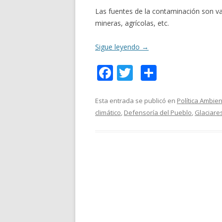
Las fuentes de la contaminación son var
mineras, agrícolas, etc.
Sigue leyendo
→
F
T
C
ac
w
o
e
itt
m
Esta entrada se publicó en
Política Ambien
climático
,
Defensoría del Pueblo
,
Glaciare
b
er
p
o
ar
o
ti
k
r