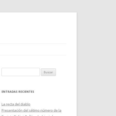
B
u
s
c
ENTRADAS RECIENTES
a
r
La recta del diablo
:
Presentación del sétimo número de la