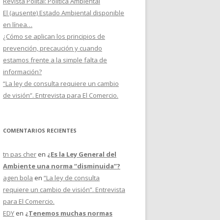
Revista Politai: Política Ambiental
El (ausente) Estado Ambiental disponible
en línea…
¿Cómo se aplican los principios de
prevención, precaución y cuando
estamos frente a la simple falta de
información?
“La ley de consulta requiere un cambio
de visión”. Entrevista para El Comercio.
COMENTARIOS RECIENTES
tn pas cher
en
¿Es la Ley General del
Ambiente una norma “disminuida”?
agen bola
en
“La ley de consulta
requiere un cambio de visión”. Entrevista
para El Comercio.
EDY
en
¿Tenemos muchas normas