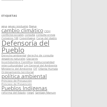
ETIQUETAS
agua
aguas residuales
Bagua
cambio climático
CIDH
conflictos sociales
consulta
consulta previa
Convenio 169
Copenhague
Curva del diablo
Defensoría del
Pueblo
Derecho ambiental
derecho de consulta
desastres naturales
Glaciares
Incertidumbre Científica
Institucionalidad
interculturalidad
Ley General del Ambiente
Ministerio del Ambiente
OIT
Ollanta Humala
Ordenamiento territorial
política ambiental
Principio de Precaución
Principio de Prevención
Pueblos Indígenas
reforma del Estado
riesgo
Santiago Manuin