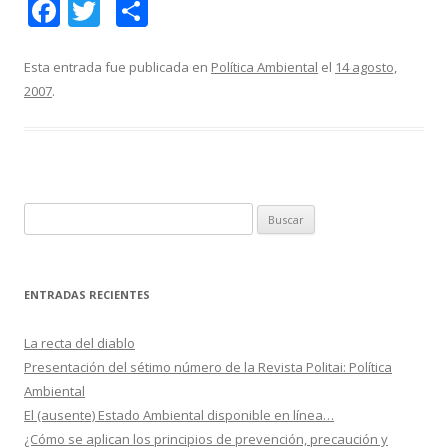
F
T
C
ac
w
o
e
itt
m
Esta entrada fue publicada en
Política Ambiental
el
14 agosto,
2007
.
b
er
p
o
ar
o
ti
k
r
B
u
s
c
ENTRADAS RECIENTES
a
r
La recta del diablo
:
Presentación del sétimo número de la Revista Politai: Política
Ambiental
El (ausente) Estado Ambiental disponible en línea…
¿Cómo se aplican los principios de prevención, precaución y