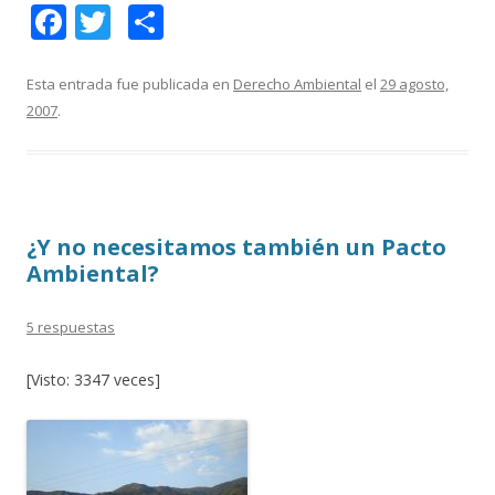
F
T
C
ac
w
o
e
itt
m
Esta entrada fue publicada en
Derecho Ambiental
el
29 agosto,
2007
.
b
er
p
o
ar
o
ti
k
r
¿Y no necesitamos también un Pacto
Ambiental?
5 respuestas
[Visto: 3347 veces]