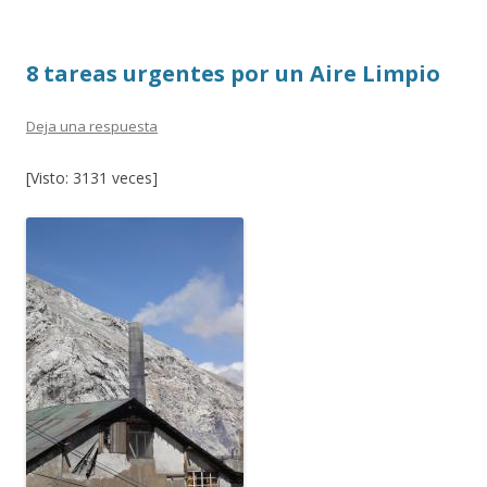
o
ti
k
r
8 tareas urgentes por un Aire Limpio
Deja una respuesta
[Visto: 3131 veces]