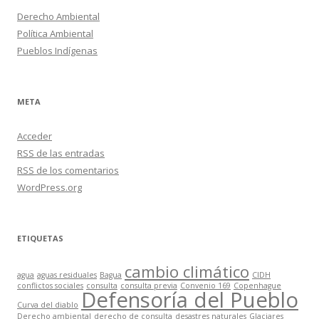
Derecho Ambiental
Política Ambiental
Pueblos Indígenas
META
Acceder
RSS
de las entradas
RSS
de los comentarios
WordPress.org
ETIQUETAS
cambio climático
agua
aguas residuales
Bagua
CIDH
conflictos sociales
consulta
consulta previa
Convenio 169
Copenhague
Defensoría del Pueblo
Curva del diablo
Derecho ambiental
derecho de consulta
desastres naturales
Glaciares