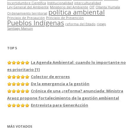
Incertidumbre Científica
Institucionalidad
interculturalidad
Ley General del Ambiente
Ministerio del Ambiente
OIT
Ollanta Humala
política ambiental
Ordenamiento territorial
Principio de Precaución
Principio de Prevención
Pueblos Indígenas
reforma del Estado
riesgo
Santiago Manuin
TOP 5
La Agenda Ambiental: cuando lo importante no
es prioritario [1]
Colector de errores
De la emergencia a la gestión
Crónica de una ¿reforma? anunciada: Ministra
Araoz propone fortalecimiento de la gestión ambiental
Entrevista para GenerAcción
MÁS VOTADOS