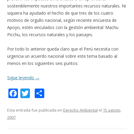
sosteniblemente nuestros importantes recursos naturales. Ni
siquiera ha ayudado el hecho de que tres de los cuatro
motivos de orgullo nacional, según reciente encuesta de
Apoyo, estén vinculados con la gestión ambiental: Machu
Picchu, los recursos naturales y los paisajes.
Por todo lo anterior queda claro que el Perú necesita con
urgencia un acuerdo nacional sobre este tema basado al
menos en los siguientes seis puntos:
Sigue leyendo
→
F
T
C
ac
w
o
e
itt
m
Esta entrada fue publicada en
Derecho Ambiental
el
15 agosto,
2007
.
b
er
p
o
ar