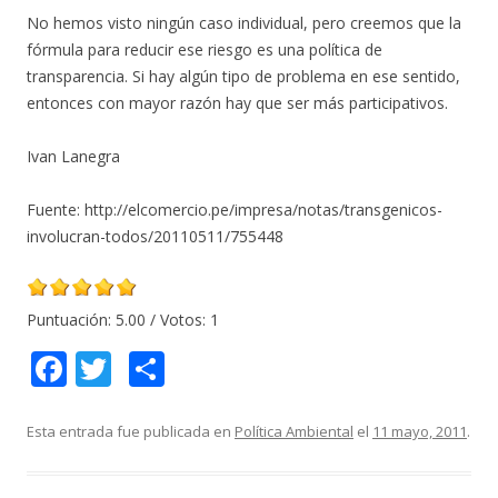
No hemos visto ningún caso individual, pero creemos que la
fórmula para reducir ese riesgo es una política de
transparencia. Si hay algún tipo de problema en ese sentido,
entonces con mayor razón hay que ser más participativos.
Ivan Lanegra
Fuente: http://elcomercio.pe/impresa/notas/transgenicos-
involucran-todos/20110511/755448
Puntuación:
5.00
/ Votos:
1
F
T
C
ac
w
o
e
itt
m
Esta entrada fue publicada en
Política Ambiental
el
11 mayo, 2011
.
b
er
p