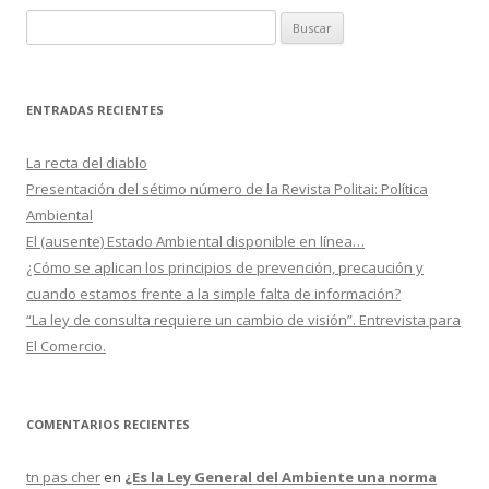
B
u
s
c
ENTRADAS RECIENTES
a
r
La recta del diablo
:
Presentación del sétimo número de la Revista Politai: Política
Ambiental
El (ausente) Estado Ambiental disponible en línea…
¿Cómo se aplican los principios de prevención, precaución y
cuando estamos frente a la simple falta de información?
“La ley de consulta requiere un cambio de visión”. Entrevista para
El Comercio.
COMENTARIOS RECIENTES
tn pas cher
en
¿Es la Ley General del Ambiente una norma