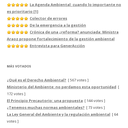
La Agenda Ambiental: cuando lo importante no
es prioritario [1]
Colector de errores
De la emergencia a la gestión
Crónica de una ¿reforma? anunciada: Ministra
Araoz propone fortalecimiento de la gestión ambiental
Entrevista para GenerAcción
MÁS VOTADOS
¿Qué es el Derecho Ambiental?
[ 567 votes ]
Ministerio del Ambiente: no perdamos esta oportunidad
[
172 votes ]
El Principio Precautorio: una propuesta
[ 144 votes ]
¿Tenemos muchas normas ambientales?
[ 73 votes ]
La Ley General del Ambiente y la regulación ambiental
[ 64
votes ]