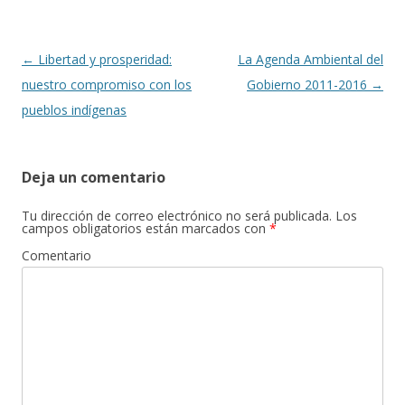
o
ar
o
ti
k
r
Navegación
←
Libertad y prosperidad:
La Agenda Ambiental del
de
nuestro compromiso con los
Gobierno 2011-2016
→
entradas
pueblos indígenas
Deja un comentario
Tu dirección de correo electrónico no será publicada.
Los
campos obligatorios están marcados con
*
Comentario