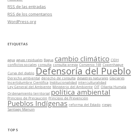
RSS
de las entradas
RSS
de los comentarios
WordPress.org
ETIQUETAS
cambio climático
agua
aguas residuales
Bagua
CIDH
conflictos sociales
consulta
consulta previa
Convenio 169
Copenhague
Defensoría del Pueblo
Curva del diablo
Derecho ambiental
derecho de consulta
desastres naturales
Glaciares
Incertidumbre Científica
Institucionalidad
interculturalidad
Ley General del Ambiente
Ministerio del Ambiente
OIT
Ollanta Humala
política ambiental
Ordenamiento territorial
Principio de Precaución
Principio de Prevención
Pueblos Indígenas
reforma del Estado
riesgo
Santiago Manuin
TOP 5