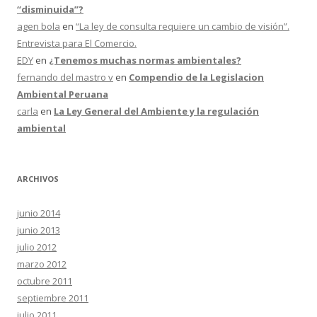
“disminuida”?
agen bola
en
“La ley de consulta requiere un cambio de visión”.
Entrevista para El Comercio.
EDY
en
¿Tenemos muchas normas ambientales?
fernando del mastro v
en
Compendio de la Legislacion
Ambiental Peruana
carla
en
La Ley General del Ambiente y la regulación
ambiental
ARCHIVOS
junio 2014
junio 2013
julio 2012
marzo 2012
octubre 2011
septiembre 2011
julio 2011