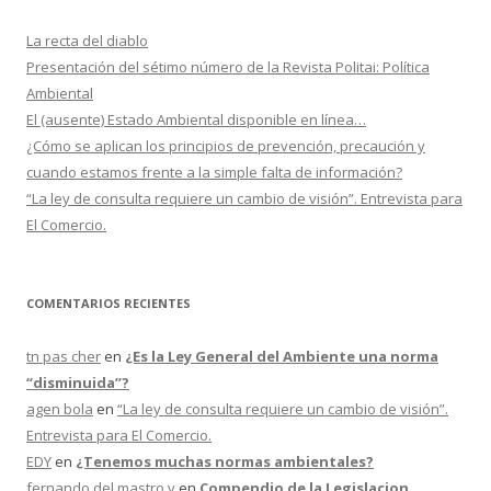
a
r
La recta del diablo
:
Presentación del sétimo número de la Revista Politai: Política
Ambiental
El (ausente) Estado Ambiental disponible en línea…
¿Cómo se aplican los principios de prevención, precaución y
cuando estamos frente a la simple falta de información?
“La ley de consulta requiere un cambio de visión”. Entrevista para
El Comercio.
COMENTARIOS RECIENTES
tn pas cher
en
¿Es la Ley General del Ambiente una norma
“disminuida”?
agen bola
en
“La ley de consulta requiere un cambio de visión”.
Entrevista para El Comercio.
EDY
en
¿Tenemos muchas normas ambientales?
fernando del mastro v
en
Compendio de la Legislacion