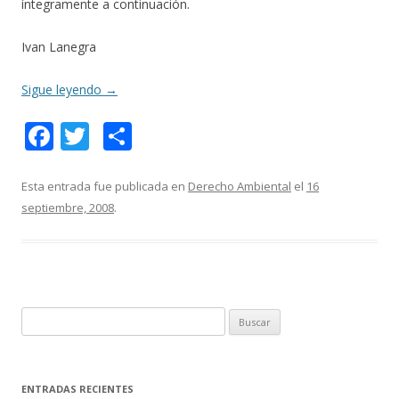
íntegramente a continuación.
Ivan Lanegra
Sigue leyendo
→
F
T
C
ac
w
o
e
itt
m
Esta entrada fue publicada en
Derecho Ambiental
el
16
septiembre, 2008
.
b
er
p
o
ar
o
ti
k
r
B
u
s
c
ENTRADAS RECIENTES