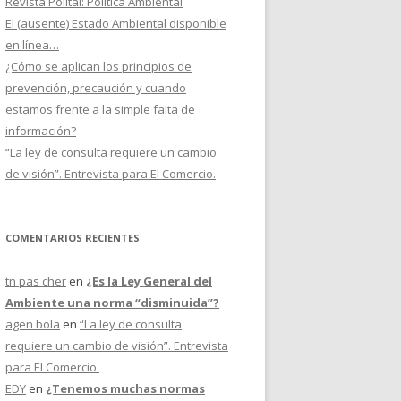
Revista Politai: Política Ambiental
El (ausente) Estado Ambiental disponible
en línea…
¿Cómo se aplican los principios de
prevención, precaución y cuando
estamos frente a la simple falta de
información?
“La ley de consulta requiere un cambio
de visión”. Entrevista para El Comercio.
COMENTARIOS RECIENTES
tn pas cher
en
¿Es la Ley General del
Ambiente una norma “disminuida”?
agen bola
en
“La ley de consulta
requiere un cambio de visión”. Entrevista
para El Comercio.
EDY
en
¿Tenemos muchas normas