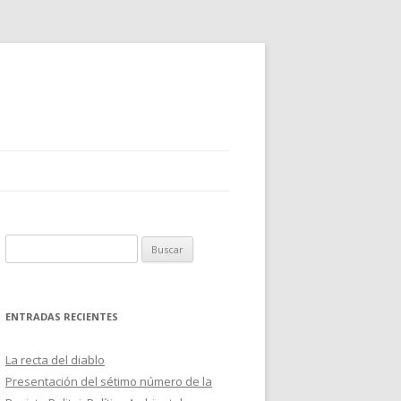
B
u
s
c
ENTRADAS RECIENTES
a
r
La recta del diablo
:
Presentación del sétimo número de la