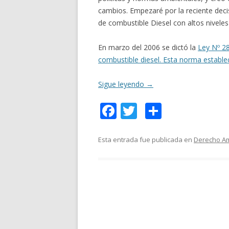
cambios. Empezaré por la reciente deci
de combustible Diesel con altos niveles
En marzo del 2006 se dictó la
Ley Nº 28
combustible diesel. Esta norma establec
Sigue leyendo
→
F
T
C
ac
w
o
e
itt
m
Esta entrada fue publicada en
Derecho Am
b
er
p
o
ar
o
ti
k
r