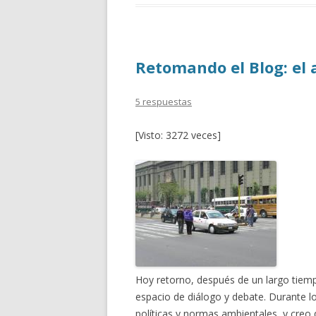
b
er
p
o
ar
o
ti
Retomando el Blog: el a
k
r
5 respuestas
[Visto: 3272 veces]
Hoy retorno, después de un largo tiempo
espacio de diálogo y debate. Durante l
políticas y normas ambientales, y creo