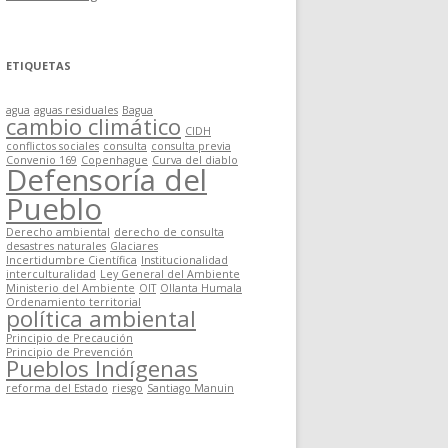
ETIQUETAS
agua
aguas residuales
Bagua
cambio climático
CIDH
conflictos sociales
consulta
consulta previa
Convenio 169
Copenhague
Curva del diablo
Defensoría del
Pueblo
Derecho ambiental
derecho de consulta
desastres naturales
Glaciares
Incertidumbre Científica
Institucionalidad
interculturalidad
Ley General del Ambiente
Ministerio del Ambiente
OIT
Ollanta Humala
Ordenamiento territorial
política ambiental
Principio de Precaución
Principio de Prevención
Pueblos Indígenas
reforma del Estado
riesgo
Santiago Manuin