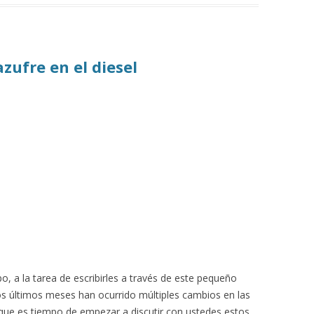
zufre en el diesel
, a la tarea de escribirles a través de este pequeño
os últimos meses han ocurrido múltiples cambios en las
 que es tiempo de empezar a discutir con ustedes estos