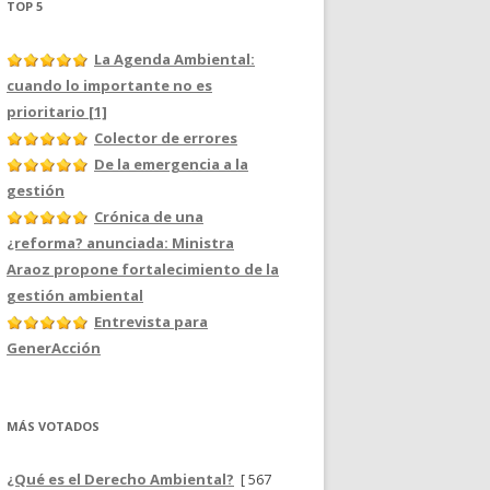
TOP 5
La Agenda Ambiental:
cuando lo importante no es
prioritario [1]
Colector de errores
De la emergencia a la
gestión
Crónica de una
¿reforma? anunciada: Ministra
Araoz propone fortalecimiento de la
gestión ambiental
Entrevista para
GenerAcción
MÁS VOTADOS
¿Qué es el Derecho Ambiental?
[ 567