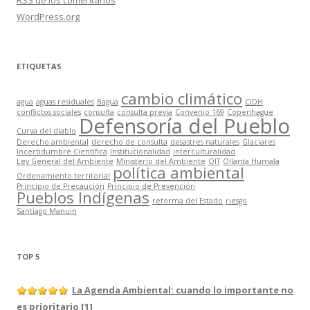
RSS
de los comentarios
WordPress.org
ETIQUETAS
cambio climático
agua
aguas residuales
Bagua
CIDH
conflictos sociales
consulta
consulta previa
Convenio 169
Copenhague
Defensoría del Pueblo
Curva del diablo
Derecho ambiental
derecho de consulta
desastres naturales
Glaciares
Incertidumbre Científica
Institucionalidad
interculturalidad
Ley General del Ambiente
Ministerio del Ambiente
OIT
Ollanta Humala
política ambiental
Ordenamiento territorial
Principio de Precaución
Principio de Prevención
Pueblos Indígenas
reforma del Estado
riesgo
Santiago Manuin
TOP 5
La Agenda Ambiental: cuando lo importante no
es prioritario [1]