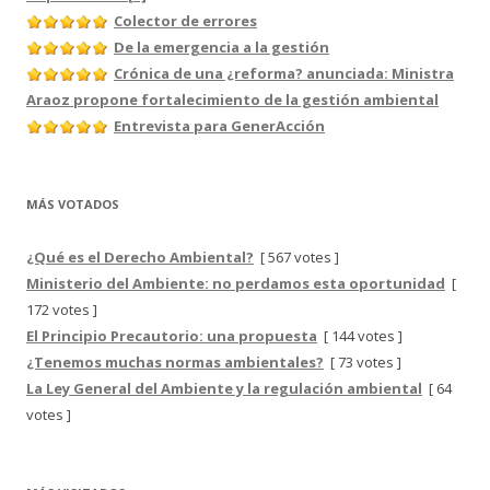
Colector de errores
De la emergencia a la gestión
Crónica de una ¿reforma? anunciada: Ministra
Araoz propone fortalecimiento de la gestión ambiental
Entrevista para GenerAcción
MÁS VOTADOS
¿Qué es el Derecho Ambiental?
[ 567 votes ]
Ministerio del Ambiente: no perdamos esta oportunidad
[
172 votes ]
El Principio Precautorio: una propuesta
[ 144 votes ]
¿Tenemos muchas normas ambientales?
[ 73 votes ]
La Ley General del Ambiente y la regulación ambiental
[ 64
votes ]