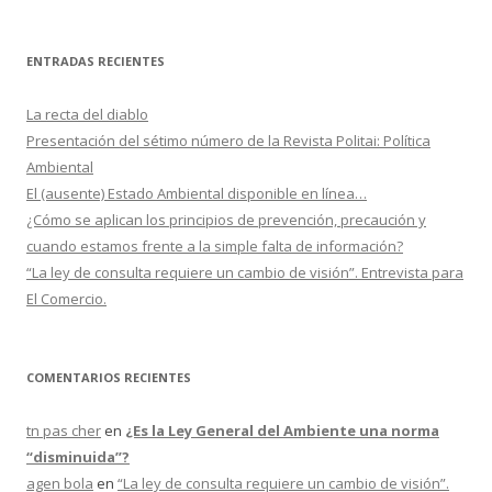
u
s
c
ENTRADAS RECIENTES
a
r
La recta del diablo
:
Presentación del sétimo número de la Revista Politai: Política
Ambiental
El (ausente) Estado Ambiental disponible en línea…
¿Cómo se aplican los principios de prevención, precaución y
cuando estamos frente a la simple falta de información?
“La ley de consulta requiere un cambio de visión”. Entrevista para
El Comercio.
COMENTARIOS RECIENTES
tn pas cher
en
¿Es la Ley General del Ambiente una norma
“disminuida”?
agen bola
en
“La ley de consulta requiere un cambio de visión”.