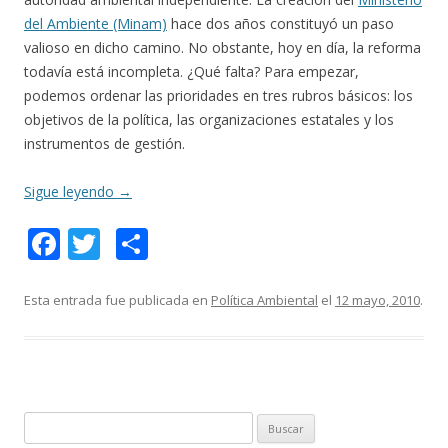
del Ambiente (Minam)
hace dos años constituyó un paso
valioso en dicho camino. No obstante, hoy en día, la reforma
todavía está incompleta. ¿Qué falta? Para empezar,
podemos ordenar las prioridades en tres rubros básicos: los
objetivos de la política, las organizaciones estatales y los
instrumentos de gestión.
Sigue leyendo
→
F
T
C
ac
w
o
e
itt
m
Esta entrada fue publicada en
Política Ambiental
el
12 mayo, 2010
.
b
er
p
o
ar
o
ti
k
r
B