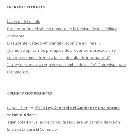
c
ENTRADAS RECIENTES
a
r
La recta del diablo
:
Presentación del sétimo número de la Revista Politai: Política
Ambiental
El (ausente) Estado Ambiental disponible en línea…
¿Cómo se aplican los principios de prevención, precaución y
cuando estamos frente a la simple falta de información?
“La ley de consulta requiere un cambio de visión”. Entrevista para
El Comercio.
COMENTARIOS RECIENTES
tn pas cher
en
¿Es la Ley General del Ambiente una norma
“disminuida”?
agen bola
en
“La ley de consulta requiere un cambio de visión”.
Entrevista para El Comercio.