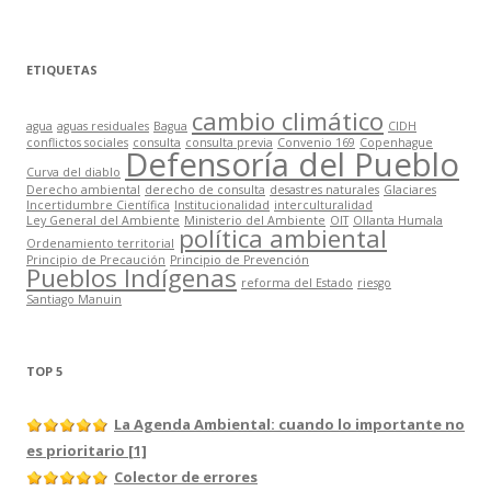
ETIQUETAS
cambio climático
agua
aguas residuales
Bagua
CIDH
conflictos sociales
consulta
consulta previa
Convenio 169
Copenhague
Defensoría del Pueblo
Curva del diablo
Derecho ambiental
derecho de consulta
desastres naturales
Glaciares
Incertidumbre Científica
Institucionalidad
interculturalidad
Ley General del Ambiente
Ministerio del Ambiente
OIT
Ollanta Humala
política ambiental
Ordenamiento territorial
Principio de Precaución
Principio de Prevención
Pueblos Indígenas
reforma del Estado
riesgo
Santiago Manuin
TOP 5
La Agenda Ambiental: cuando lo importante no
es prioritario [1]
Colector de errores