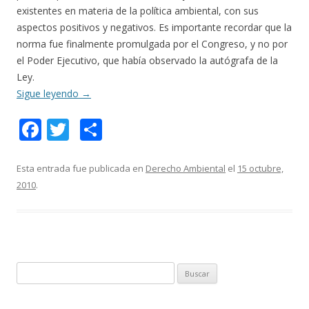
existentes en materia de la política ambiental, con sus
aspectos positivos y negativos. Es importante recordar que la
norma fue finalmente promulgada por el Congreso, y no por
el Poder Ejecutivo, que había observado la autógrafa de la
Ley.
Sigue leyendo
→
F
T
C
ac
w
o
e
itt
m
Esta entrada fue publicada en
Derecho Ambiental
el
15 octubre,
2010
.
b
er
p
o
ar
o
ti
k
r
B
u
s