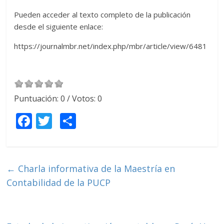
Pueden acceder al texto completo de la publicación
desde el siguiente enlace:
https://journalmbr.net/index.php/mbr/article/view/6481
Puntuación:
0
/ Votos:
0
F
T
C
ac
w
o
e
itt
m
b
er
p
←
Charla informativa de la Maestría en
o
ar
Contabilidad de la PUCP
o
ti
k
r