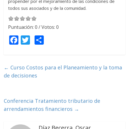
propender por el mejoramiento de las condiciones de
todos sus asociados y de la comunidad.
Puntuación:
0
/ Votos:
0
F
T
C
ac
w
o
e
itt
m
b
er
p
←
Curso Costos para el Planeamiento y la toma
o
ar
de decisiones
o
ti
k
r
Conferencia Tratamiento tributario de
arrendamientos financieros
→
Díaz Becerra, Oscar