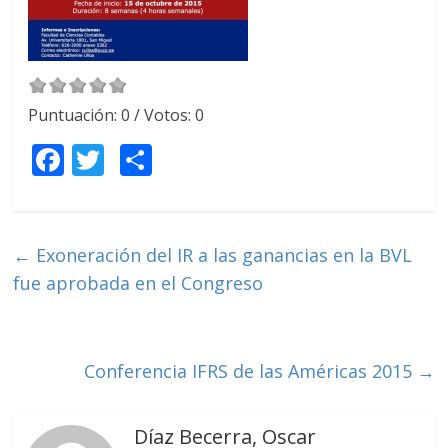
Puntuación:
0
/ Votos:
0
F
T
C
ac
w
o
e
itt
m
b
er
p
←
Exoneración del IR a las ganancias en la BVL
o
ar
fue aprobada en el Congreso
o
ti
k
r
Conferencia IFRS de las Américas 2015
→
Díaz Becerra, Oscar