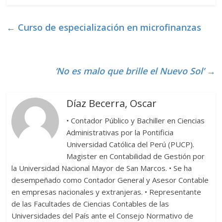
e
itt
m
b
er
p
←
Curso de especialización en microfinanzas
o
ar
o
ti
k
r
‘No es malo que brille el Nuevo Sol’
→
Díaz Becerra, Oscar
• Contador Público y Bachiller en Ciencias
Administrativas por la Pontificia
Universidad Católica del Perú (PUCP).
Magister en Contabilidad de Gestión por
la Universidad Nacional Mayor de San Marcos. • Se ha
desempeñado como Contador General y Asesor Contable
en empresas nacionales y extranjeras. • Representante
de las Facultades de Ciencias Contables de las
Universidades del País ante el Consejo Normativo de