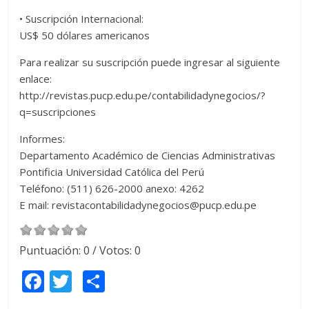
• Suscripción Internacional:
US$ 50 dólares americanos
Para realizar su suscripción puede ingresar al siguiente
enlace:
http://revistas.pucp.edu.pe/contabilidadynegocios/?
q=suscripciones
Informes:
Departamento Académico de Ciencias Administrativas
Pontificia Universidad Católica del Perú
Teléfono: (511) 626-2000 anexo: 4262
E mail: revistacontabilidadynegocios@pucp.edu.pe
Puntuación:
0
/ Votos:
0
F
T
C
ac
w
o