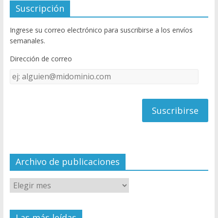
e
itt
u
Suscripción
b
er
T
Ingrese su correo electrónico para suscribirse a los envíos
o
u
semanales.
o
b
Dirección de correo
k
e
Dirección
C
de
h
correo
a
n
n
el
Archivo de publicaciones
Las más leídas