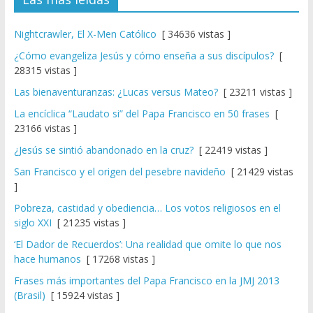
Nightcrawler, El X-Men Católico
[ 34636 vistas ]
¿Cómo evangeliza Jesús y cómo enseña a sus discípulos?
[
28315 vistas ]
Las bienaventuranzas: ¿Lucas versus Mateo?
[ 23211 vistas ]
La encíclica “Laudato si” del Papa Francisco en 50 frases
[
23166 vistas ]
¿Jesús se sintió abandonado en la cruz?
[ 22419 vistas ]
San Francisco y el origen del pesebre navideño
[ 21429 vistas
]
Pobreza, castidad y obediencia… Los votos religiosos en el
siglo XXI
[ 21235 vistas ]
‘El Dador de Recuerdos’: Una realidad que omite lo que nos
hace humanos
[ 17268 vistas ]
Frases más importantes del Papa Francisco en la JMJ 2013
(Brasil)
[ 15924 vistas ]