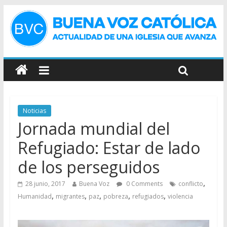
Noticias
Jornada mundial del
Refugiado: Estar de lado
de los perseguidos
,
28 junio, 2017
Buena Voz
0 Comments
conflicto
,
,
,
,
,
Humanidad
migrantes
paz
pobreza
refugiados
violencia