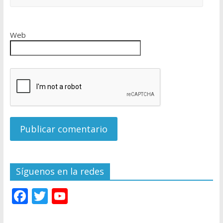
Web
Síguenos en la redes
F
T
Y
ac
w
o