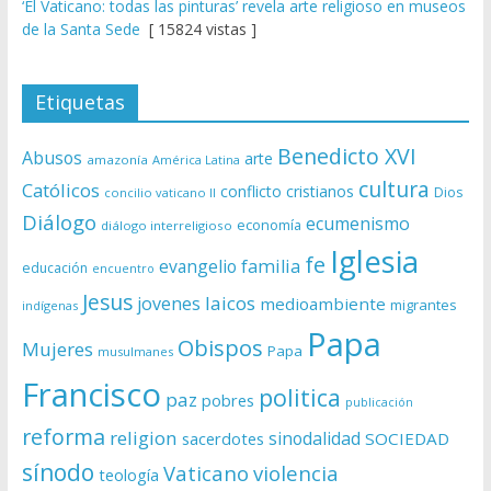
‘El Vaticano: todas las pinturas’ revela arte religioso en museos
de la Santa Sede
[ 15824 vistas ]
Etiquetas
Benedicto XVI
Abusos
arte
amazonía
América Latina
cultura
Católicos
conflicto
cristianos
Dios
concilio vaticano II
Diálogo
ecumenismo
economía
diálogo interreligioso
Iglesia
fe
evangelio
familia
educación
encuentro
Jesus
laicos
jovenes
medioambiente
migrantes
indígenas
Papa
Obispos
Mujeres
Papa
musulmanes
Francisco
politica
paz
pobres
publicación
reforma
religion
sinodalidad
sacerdotes
SOCIEDAD
sínodo
Vaticano
violencia
teología