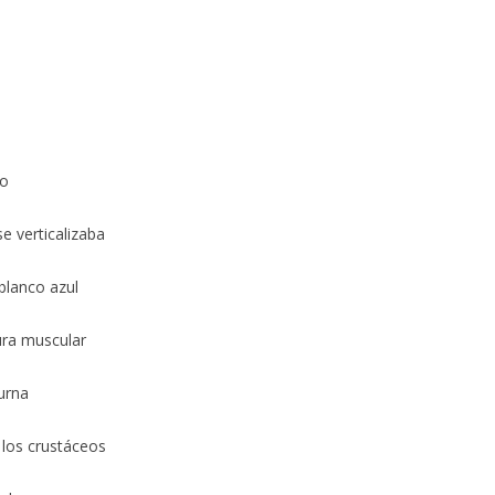
lo
e verticalizaba
blanco azul
ura muscular
urna
 los crustáceos