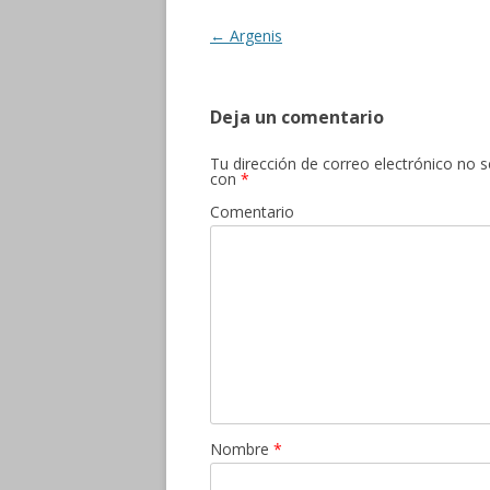
o
ti
k
r
Navegación
←
Argenis
de
entradas
Deja un comentario
Tu dirección de correo electrónico no s
con
*
Comentario
Nombre
*