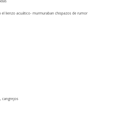
adas
 en el lienzo acuático- murmuraban chispazos de rumor
, cangrejos