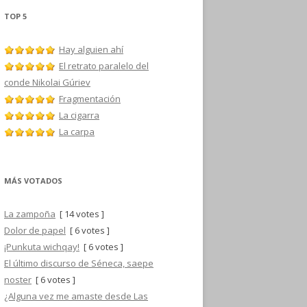
TOP 5
Hay alguien ahí
El retrato paralelo del
conde Nikolai Gúriev
Fragmentación
La cigarra
La carpa
MÁS VOTADOS
La zampoña
[ 14 votes ]
Dolor de papel
[ 6 votes ]
¡Punkuta wichqay!
[ 6 votes ]
El último discurso de Séneca, saepe
noster
[ 6 votes ]
¿Alguna vez me amaste desde Las