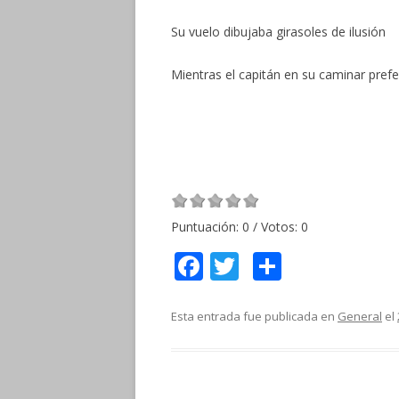
Su vuelo dibujaba girasoles de ilusión
Mientras el capitán en su caminar prefe
Puntuación:
0
/ Votos:
0
F
T
C
ac
w
o
e
itt
m
Esta entrada fue publicada en
General
el
b
er
p
o
ar