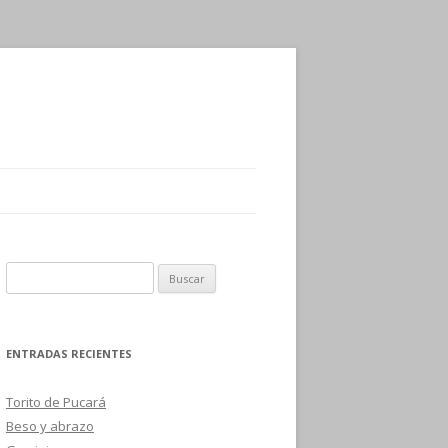
B
u
s
c
ENTRADAS RECIENTES
a
r
Torito de Pucará
:
Beso y abrazo