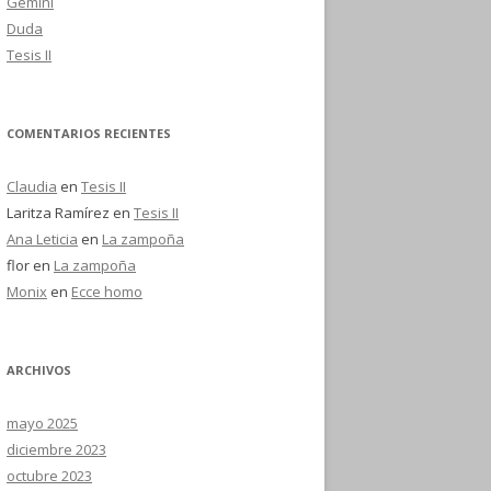
Gemini
Duda
Tesis II
COMENTARIOS RECIENTES
Claudia
en
Tesis II
Laritza Ramírez
en
Tesis II
Ana Leticia
en
La zampoña
flor
en
La zampoña
Monix
en
Ecce homo
ARCHIVOS
mayo 2025
diciembre 2023
octubre 2023