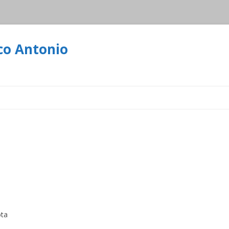
co Antonio
Ir
al
contenido
ota