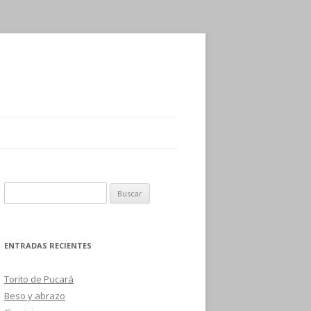
B
u
s
c
ENTRADAS RECIENTES
a
r
Torito de Pucará
:
Beso y abrazo