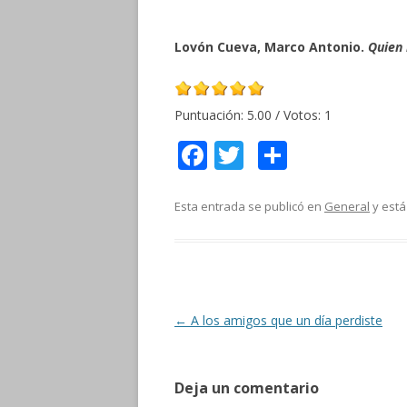
Lovón Cueva, Marco Antonio.
Quien 
Puntuación:
5.00
/ Votos:
1
F
T
C
ac
w
o
e
itt
m
Esta entrada se publicó en
General
y está
b
er
p
o
ar
o
ti
k
r
Navegación
←
A los amigos que un día perdiste
de
entradas
Deja un comentario