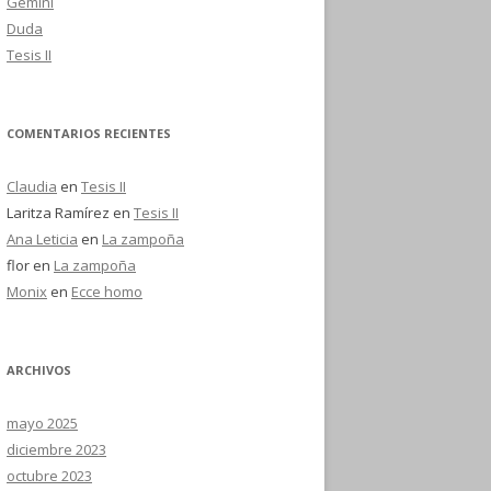
Gemini
Duda
Tesis II
COMENTARIOS RECIENTES
Claudia
en
Tesis II
Laritza Ramírez
en
Tesis II
Ana Leticia
en
La zampoña
flor
en
La zampoña
Monix
en
Ecce homo
ARCHIVOS
mayo 2025
diciembre 2023
octubre 2023