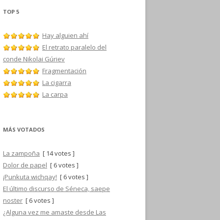
TOP 5
Hay alguien ahí
El retrato paralelo del
conde Nikolai Gúriev
Fragmentación
La cigarra
La carpa
MÁS VOTADOS
La zampoña
[ 14 votes ]
Dolor de papel
[ 6 votes ]
¡Punkuta wichqay!
[ 6 votes ]
El último discurso de Séneca, saepe
noster
[ 6 votes ]
¿Alguna vez me amaste desde Las