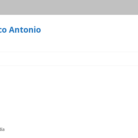
co Antonio
Ir
al
contenido
día