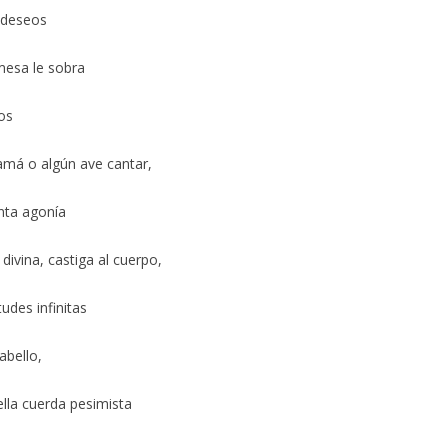
s deseos
mesa le sobra
os
má o algún ave cantar,
nta agonía
ivina, castiga al cuerpo,
tudes infinitas
abello,
ella cuerda pesimista