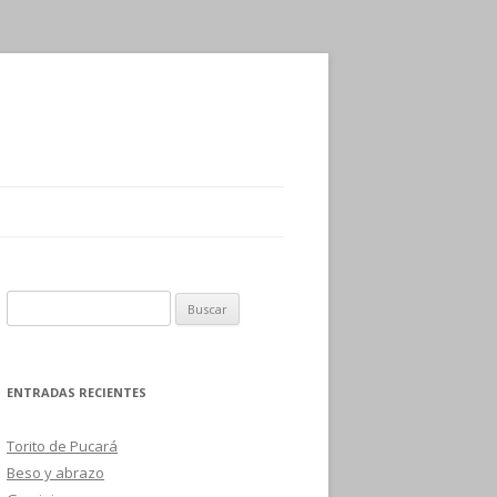
B
u
s
c
ENTRADAS RECIENTES
a
r
Torito de Pucará
:
Beso y abrazo