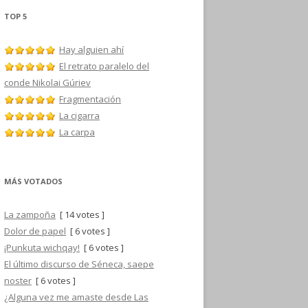
TOP 5
Hay alguien ahí
El retrato paralelo del
conde Nikolai Gúriev
Fragmentación
La cigarra
La carpa
MÁS VOTADOS
La zampoña
[ 14 votes ]
Dolor de papel
[ 6 votes ]
¡Punkuta wichqay!
[ 6 votes ]
El último discurso de Séneca, saepe
noster
[ 6 votes ]
¿Alguna vez me amaste desde Las