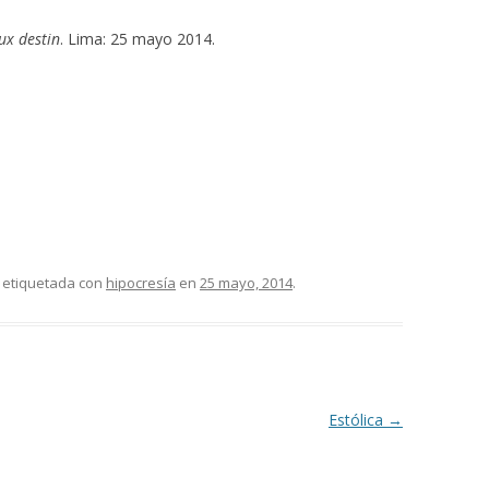
ux destin
. Lima: 25 mayo 2014.
 etiquetada con
hipocresía
en
25 mayo, 2014
.
Estólica
→