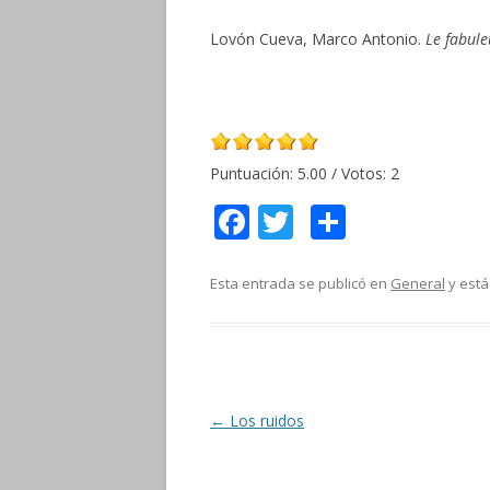
Lovón Cueva, Marco Antonio.
Le fabule
Puntuación:
5.00
/ Votos:
2
F
T
C
ac
w
o
e
itt
m
Esta entrada se publicó en
General
y está
b
er
p
o
ar
o
ti
k
r
Navegación
←
Los ruidos
de
entradas