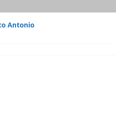
co Antonio
Ir
al
contenido