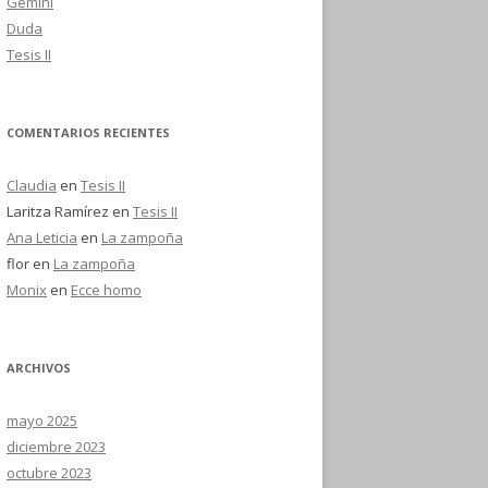
Gemini
Duda
Tesis II
COMENTARIOS RECIENTES
Claudia
en
Tesis II
Laritza Ramírez
en
Tesis II
Ana Leticia
en
La zampoña
flor
en
La zampoña
Monix
en
Ecce homo
ARCHIVOS
mayo 2025
diciembre 2023
octubre 2023