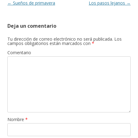
k
r
Navegación
←
Sueños de primavera
Los pasos lejanos
→
de
entradas
Deja un comentario
Tu dirección de correo electrónico no será publicada.
Los
campos obligatorios están marcados con
*
Comentario
Nombre
*