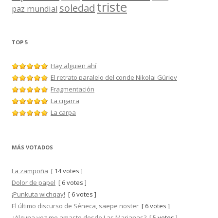
triste
soledad
paz mundial
TOP 5
Hay alguien ahí
El retrato paralelo del conde Nikolai Gúriev
Fragmentación
La cigarra
La carpa
MÁS VOTADOS
La zampoña
[ 14 votes ]
Dolor de papel
[ 6 votes ]
¡Punkuta wichqay!
[ 6 votes ]
El último discurso de Séneca, saepe noster
[ 6 votes ]
¿Alguna vez me amaste desde Las Marianas?
[ 5 votes ]