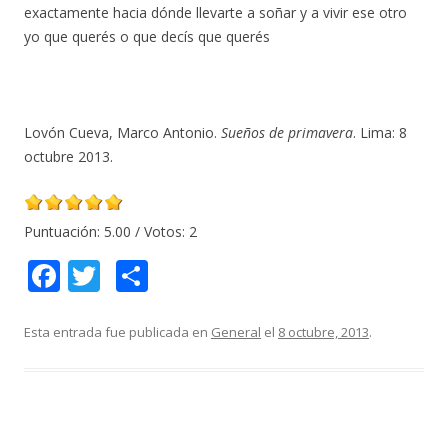
exactamente hacia dónde llevarte a soñar y a vivir ese otro
yo que querés o que decís que querés
Lovón Cueva, Marco Antonio.
Sueños de primavera
. Lima: 8
octubre 2013.
Puntuación:
5.00
/ Votos:
2
F
T
C
ac
w
o
e
itt
m
Esta entrada fue publicada en
General
el
8 octubre, 2013
.
b
er
p
o
ar
o
ti