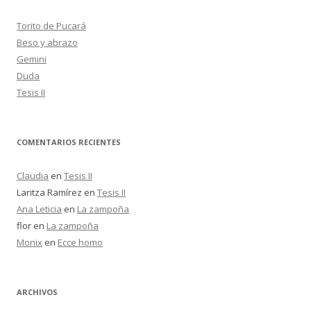
a
r
Torito de Pucará
:
Beso y abrazo
Gemini
Duda
Tesis II
COMENTARIOS RECIENTES
Claudia
en
Tesis II
Laritza Ramírez
en
Tesis II
Ana Leticia
en
La zampoña
flor
en
La zampoña
Monix
en
Ecce homo
ARCHIVOS