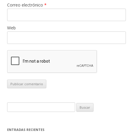
Correo electrónico
*
Web
B
u
s
c
ENTRADAS RECIENTES