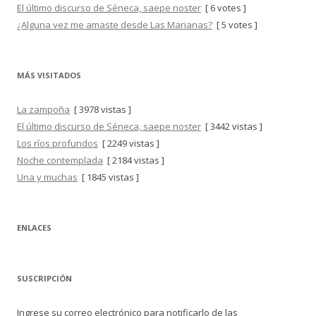
El último discurso de Séneca, saepe noster
[ 6 votes ]
¿Alguna vez me amaste desde Las Marianas?
[ 5 votes ]
MÁS VISITADOS
La zampoña
[ 3978 vistas ]
El último discurso de Séneca, saepe noster
[ 3442 vistas ]
Los ríos profundos
[ 2249 vistas ]
Noche contemplada
[ 2184 vistas ]
Una y muchas
[ 1845 vistas ]
ENLACES
SUSCRIPCIÓN
Ingrese su correo electrónico para notificarlo de las