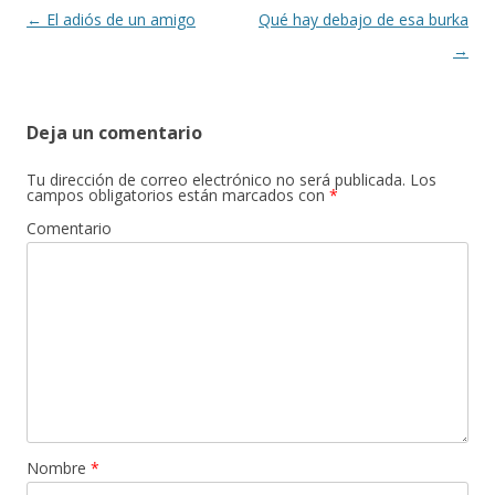
k
r
Navegación
←
El adiós de un amigo
Qué hay debajo de esa burka
de
→
entradas
Deja un comentario
Tu dirección de correo electrónico no será publicada.
Los
campos obligatorios están marcados con
*
Comentario
Nombre
*