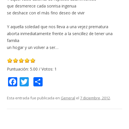
que desmerece cada sonrisa ingenua
se deshace con el más fino deseo de vivir
Y aquella soledad que nos lleva a una vejez prematura
aborta inmediatamente frente a la sencillez de tener una
familia
un hogar y un volver a ser…
Puntuación:
5.00
/ Votos:
1
F
T
C
ac
w
o
e
itt
m
Esta entrada fue publicada en
General
el
7 diciembre, 2012
.
b
er
p
o
ar
o
ti