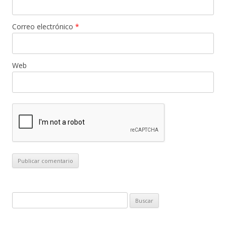
Correo electrónico
*
Web
B
u
s