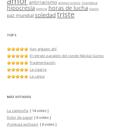
amor
antirracismo
antiterrorismo
Gramática
hipocresía
horas de lucha
historia
ilusión
triste
soledad
paz mundial
TOP 5
Hay alguien ahí
El retrato paralelo del conde Nikolai Gúriev
Fragmentación
La cigarra
La carpa
MÁS VOTADOS
La zampoña
[ 14 votes ]
Dolor de papel
[ 6 votes ]
¡Punkuta wichqay!
[ 6 votes ]