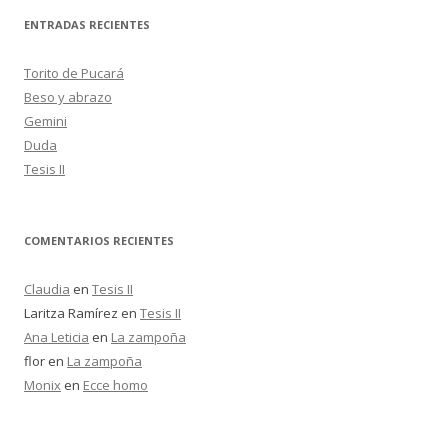
c
ENTRADAS RECIENTES
a
r
Torito de Pucará
:
Beso y abrazo
Gemini
Duda
Tesis II
COMENTARIOS RECIENTES
Claudia
en
Tesis II
Laritza Ramírez
en
Tesis II
Ana Leticia
en
La zampoña
flor
en
La zampoña
Monix
en
Ecce homo