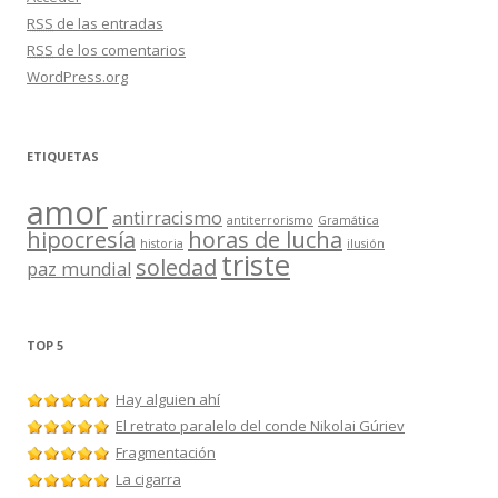
RSS
de las entradas
RSS
de los comentarios
WordPress.org
ETIQUETAS
amor
antirracismo
antiterrorismo
Gramática
hipocresía
horas de lucha
historia
ilusión
triste
soledad
paz mundial
TOP 5
Hay alguien ahí
El retrato paralelo del conde Nikolai Gúriev
Fragmentación
La cigarra