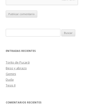
B
u
s
c
ENTRADAS RECIENTES
a
r
Torito de Pucará
:
Beso y abrazo
Gemini
Duda
Tesis II
COMENTARIOS RECIENTES