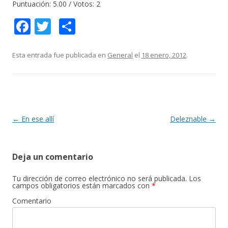
Puntuación:
5.00
/ Votos:
2
F
T
C
ac
w
o
e
itt
m
Esta entrada fue publicada en
General
el
18 enero, 2012
.
b
er
p
o
ar
o
ti
k
r
Navegación
←
En ese allí
Deleznable
→
de
entradas
Deja un comentario
Tu dirección de correo electrónico no será publicada.
Los
campos obligatorios están marcados con
*
Comentario