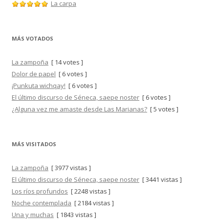
La carpa
MÁS VOTADOS
La zampoña
[ 14 votes ]
Dolor de papel
[ 6 votes ]
¡Punkuta wichqay!
[ 6 votes ]
El último discurso de Séneca, saepe noster
[ 6 votes ]
¿Alguna vez me amaste desde Las Marianas?
[ 5 votes ]
MÁS VISITADOS
La zampoña
[ 3977 vistas ]
El último discurso de Séneca, saepe noster
[ 3441 vistas ]
Los ríos profundos
[ 2248 vistas ]
Noche contemplada
[ 2184 vistas ]
Una y muchas
[ 1843 vistas ]