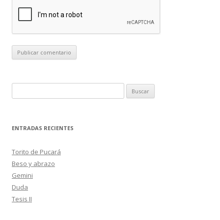
B
u
s
c
ENTRADAS RECIENTES
a
r
Torito de Pucará
:
Beso y abrazo
Gemini
Duda
Tesis II