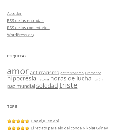
Acceder
RSS
de las entradas
RSS
de los comentarios
WordPress.org
ETIQUETAS
amor
antirracismo
antiterrorismo
Gramática
hipocresía
horas de lucha
historia
ilusión
triste
soledad
paz mundial
TOP 5
Hay alguien ahí
El retrato paralelo del conde Nikolai Gúriev