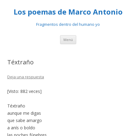
Los poemas de Marco Antonio
Fragmentos dentro del humano yo
Ir
Menú
al
contenido
Téxtraño
Deja una respuesta
[Visto: 882 veces]
Téxtraño
aunque me digas
que sabe amargo
a anís o boldo
las noches fúnebres