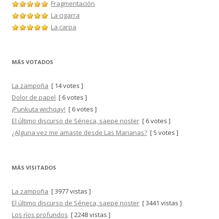
Fragmentación
La cigarra
La carpa
MÁS VOTADOS
La zampoña
[ 14 votes ]
Dolor de papel
[ 6 votes ]
¡Punkuta wichqay!
[ 6 votes ]
El último discurso de Séneca, saepe noster
[ 6 votes ]
¿Alguna vez me amaste desde Las Marianas?
[ 5 votes ]
MÁS VISITADOS
La zampoña
[ 3977 vistas ]
El último discurso de Séneca, saepe noster
[ 3441 vistas ]
Los ríos profundos
[ 2248 vistas ]