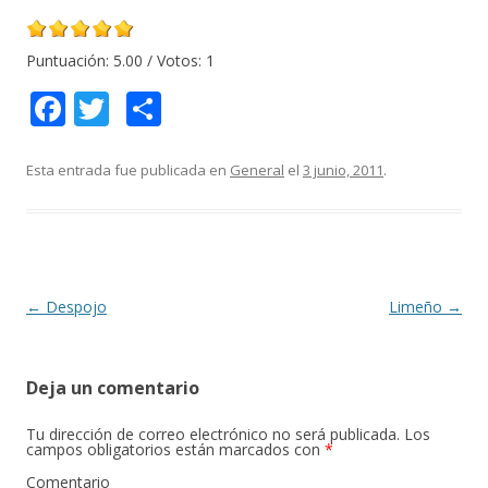
Puntuación:
5.00
/ Votos:
1
F
T
C
ac
w
o
e
itt
m
Esta entrada fue publicada en
General
el
3 junio, 2011
.
b
er
p
o
ar
o
ti
k
r
Navegación
←
Despojo
Limeño
→
de
entradas
Deja un comentario
Tu dirección de correo electrónico no será publicada.
Los
campos obligatorios están marcados con
*
Comentario