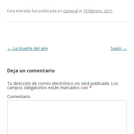
ac
w
o
e
itt
m
Esta entrada fue publicada en
General
el
19 febrero, 2011
.
b
er
p
o
ar
o
ti
k
r
Navegación
←
La muerte del aire
Suelo
→
de
entradas
Deja un comentario
Tu dirección de correo electrónico no será publicada.
Los
campos obligatorios están marcados con
*
Comentario