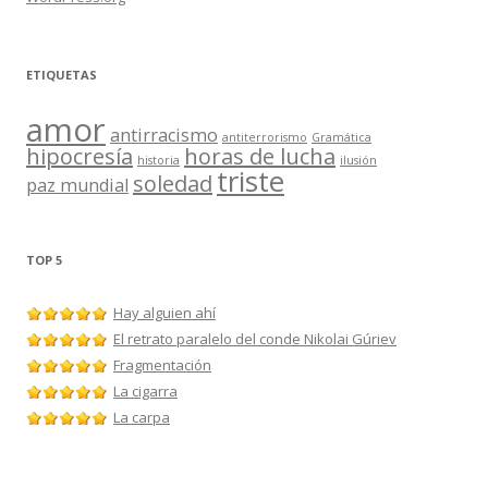
ETIQUETAS
amor
antirracismo
antiterrorismo
Gramática
hipocresía
horas de lucha
historia
ilusión
triste
soledad
paz mundial
TOP 5
Hay alguien ahí
El retrato paralelo del conde Nikolai Gúriev
Fragmentación
La cigarra
La carpa