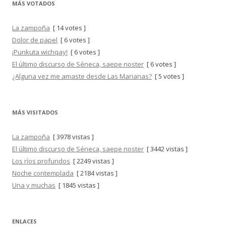
MÁS VOTADOS
La zampoña
[ 14 votes ]
Dolor de papel
[ 6 votes ]
¡Punkuta wichqay!
[ 6 votes ]
El último discurso de Séneca, saepe noster
[ 6 votes ]
¿Alguna vez me amaste desde Las Marianas?
[ 5 votes ]
MÁS VISITADOS
La zampoña
[ 3978 vistas ]
El último discurso de Séneca, saepe noster
[ 3442 vistas ]
Los ríos profundos
[ 2249 vistas ]
Noche contemplada
[ 2184 vistas ]
Una y muchas
[ 1845 vistas ]
ENLACES