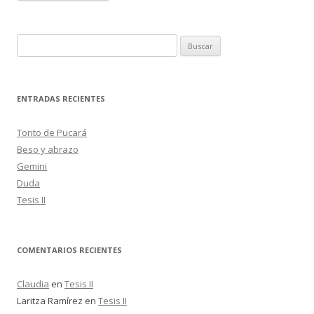
B
u
s
c
ENTRADAS RECIENTES
a
r
Torito de Pucará
:
Beso y abrazo
Gemini
Duda
Tesis II
COMENTARIOS RECIENTES
Claudia
en
Tesis II
Laritza Ramírez
en
Tesis II