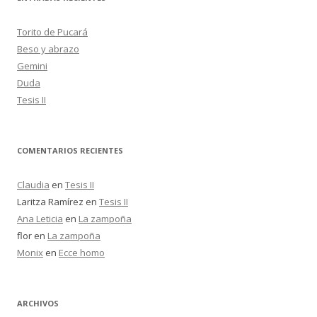
a
r
Torito de Pucará
:
Beso y abrazo
Gemini
Duda
Tesis II
COMENTARIOS RECIENTES
Claudia
en
Tesis II
Laritza Ramírez
en
Tesis II
Ana Leticia
en
La zampoña
flor
en
La zampoña
Monix
en
Ecce homo
ARCHIVOS