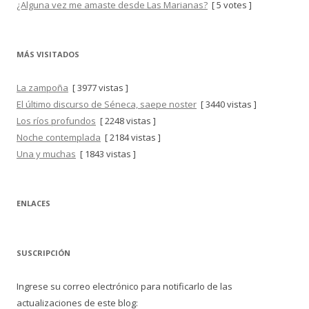
¿Alguna vez me amaste desde Las Marianas?
[ 5 votes ]
MÁS VISITADOS
La zampoña
[ 3977 vistas ]
El último discurso de Séneca, saepe noster
[ 3440 vistas ]
Los ríos profundos
[ 2248 vistas ]
Noche contemplada
[ 2184 vistas ]
Una y muchas
[ 1843 vistas ]
ENLACES
SUSCRIPCIÓN
Ingrese su correo electrónico para notificarlo de las
actualizaciones de este blog: