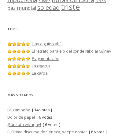
historia
ilusión
triste
soledad
paz mundial
TOP 5
Hay alguien ahí
El retrato paralelo del conde Nikolai Gúriev
Fragmentación
La cigarra
La carpa
MÁS VOTADOS
La zampoña
[ 14 votes ]
Dolor de papel
[ 6 votes ]
¡Punkuta wichqay!
[ 6 votes ]
El último discurso de Séneca, saepe noster
[ 6 votes ]