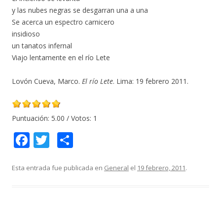
y las nubes negras se desgarran una a una
Se acerca un espectro carnicero
insidioso
un tanatos infernal
Viajo lentamente en el río Lete
Lovón Cueva, Marco.
El río Lete
. Lima: 19 febrero 2011.
Puntuación:
5.00
/ Votos:
1
F
T
C
ac
w
o
e
itt
m
Esta entrada fue publicada en
General
el
19 febrero, 2011
.
b
er
p
o
ar
o
ti