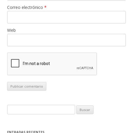
Correo electrónico
*
Web
B
u
s
c
ENTRADAS RECIENTES