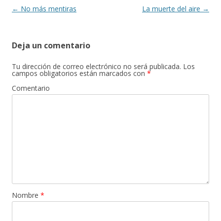
k
r
Navegación
←
No más mentiras
La muerte del aire
→
de
entradas
Deja un comentario
Tu dirección de correo electrónico no será publicada.
Los
campos obligatorios están marcados con
*
Comentario
Nombre
*