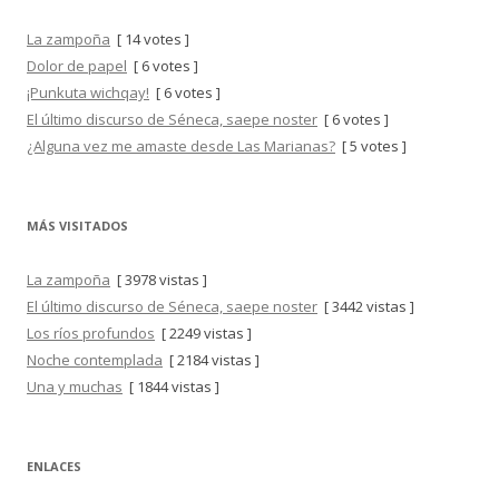
La zampoña
[ 14 votes ]
Dolor de papel
[ 6 votes ]
¡Punkuta wichqay!
[ 6 votes ]
El último discurso de Séneca, saepe noster
[ 6 votes ]
¿Alguna vez me amaste desde Las Marianas?
[ 5 votes ]
MÁS VISITADOS
La zampoña
[ 3978 vistas ]
El último discurso de Séneca, saepe noster
[ 3442 vistas ]
Los ríos profundos
[ 2249 vistas ]
Noche contemplada
[ 2184 vistas ]
Una y muchas
[ 1844 vistas ]
ENLACES