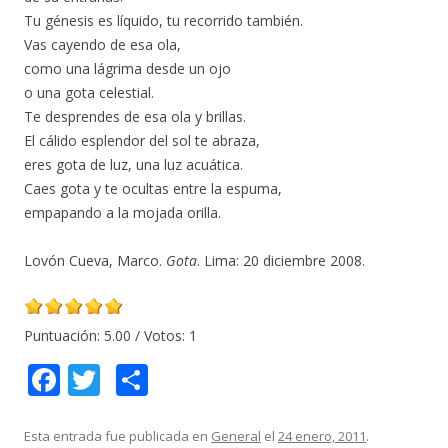
Tu génesis es líquido, tu recorrido también.
Vas cayendo de esa ola,
como una lágrima desde un ojo
o una gota celestial.
Te desprendes de esa ola y brillas.
El cálido esplendor del sol te abraza,
eres gota de luz, una luz acuática.
Caes gota y te ocultas entre la espuma,
empapando a la mojada orilla.
Lovón Cueva, Marco.
Gota
. Lima: 20 diciembre 2008.
Puntuación:
5.00
/ Votos:
1
F
T
C
ac
w
o
e
itt
m
Esta entrada fue publicada en
General
el
24 enero, 2011
.