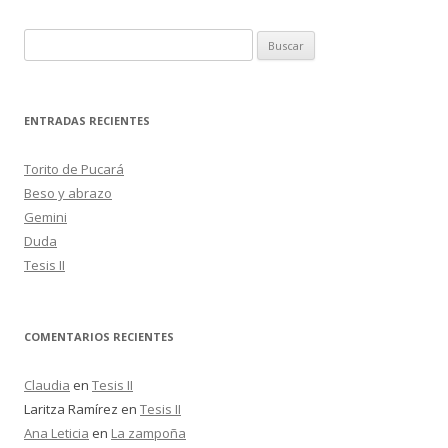
B
u
s
c
ENTRADAS RECIENTES
a
r
Torito de Pucará
:
Beso y abrazo
Gemini
Duda
Tesis II
COMENTARIOS RECIENTES
Claudia
en
Tesis II
Laritza Ramírez
en
Tesis II
Ana Leticia
en
La zampoña