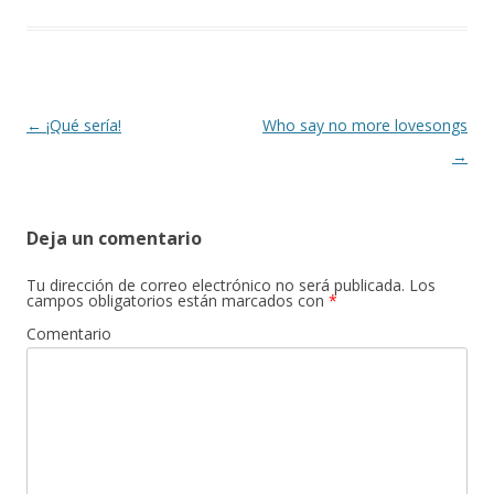
b
er
p
o
ar
o
ti
k
r
Navegación
←
¡Qué sería!
Who say no more lovesongs
de
→
entradas
Deja un comentario
Tu dirección de correo electrónico no será publicada.
Los
campos obligatorios están marcados con
*
Comentario