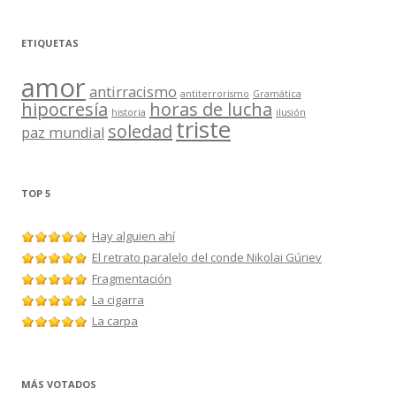
ETIQUETAS
amor
antirracismo
antiterrorismo
Gramática
hipocresía
horas de lucha
historia
ilusión
triste
soledad
paz mundial
TOP 5
Hay alguien ahí
El retrato paralelo del conde Nikolai Gúriev
Fragmentación
La cigarra
La carpa
MÁS VOTADOS