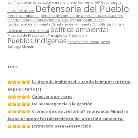
conflictos sociales
consulta
consulta previa
Convenio 169
Copenhague
Defensoría del Pueblo
Curva del diablo
Derecho ambiental
derecho de consulta
desastres naturales
Glaciares
Incertidumbre Científica
Institucionalidad
interculturalidad
Ley General del Ambiente
Ministerio del Ambiente
OIT
Ollanta Humala
política ambiental
Ordenamiento territorial
Principio de Precaución
Principio de Prevención
Pueblos Indígenas
reforma del Estado
riesgo
Santiago Manuin
TOP 5
La Agenda Ambiental: cuando lo importante no
es prioritario [1]
Colector de errores
De la emergencia a la gestión
Crónica de una ¿reforma? anunciada: Ministra
Araoz propone fortalecimiento de la gestión ambiental
Entrevista para GenerAcción