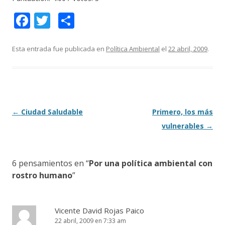
F
T
C
ac
w
o
e
itt
m
Esta entrada fue publicada en
Política Ambiental
el
22 abril, 2009
.
b
er
p
o
ar
o
ti
k
r
Navegación
←
Ciudad Saludable
Primero, los más
de
vulnerables
→
entradas
6 pensamientos en “
Por una política ambiental con
rostro humano
”
Vicente David Rojas Paico
22 abril, 2009 en 7:33 am