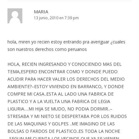
MARIA
13 junio, 2010 en 7:39 pm
hola, miren yo recien estoy entrando pra averiguar ¿cuales
son nuestros derechos como peruanos
HOLA, RECIEN INGRESANDO Y CONOCIENDO MAS DEL
TEMA,ESPERO ENCONTRAR COMO Y DONDE PUEDO
ACUDIR PARA HACER VALER LOS DERECHOS DEL MEDIO
AMBIENTE?–ESTOY VIVIENDO EN BARRANCO, Y DONDE
COMPRE MI CASA..ESTA AL LADO UNA FABRICA DE
PLASTICO Y A LA VUELTA UNA FABRICA DE LEGIA
LIGURIA….MI HIJA SE MUDO, NO PODIA DORMIR..–
STRESABA Y MI NIETO SE DESPERTABA POR LOS RUIDOS
DE LAS MAQUINAS Y GOLPES ..ME IMAGINO DE LAS
BOLSAS O FARDOS DE PLASTICO..ES TODA LA NOCHE
..SEGUN ME CUENTA LOS VECINOS QUE YA SE VIENEN