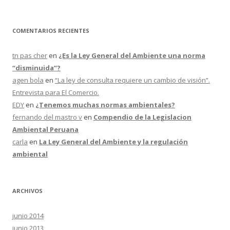
COMENTARIOS RECIENTES
tn pas cher
en
¿Es la Ley General del Ambiente una norma
“disminuida”?
agen bola
en
“La ley de consulta requiere un cambio de visión”.
Entrevista para El Comercio.
EDY
en
¿Tenemos muchas normas ambientales?
fernando del mastro v
en
Compendio de la Legislacion
Ambiental Peruana
carla
en
La Ley General del Ambiente y la regulación
ambiental
ARCHIVOS
junio 2014
junio 2013