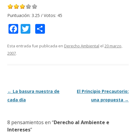
Puntuación:
3.25
/ Votos:
45
F
T
C
ac
w
o
e
itt
m
Esta entrada fue publicada en
Derecho Ambiental
el
20 marzo,
2007
.
b
er
p
o
ar
o
ti
k
r
Navegación
←
La basura nuestra de
El Principio Precautorio:
de
cada día
una propuesta
→
entradas
8 pensamientos en “
Derecho al Ambiente e
Intereses
”