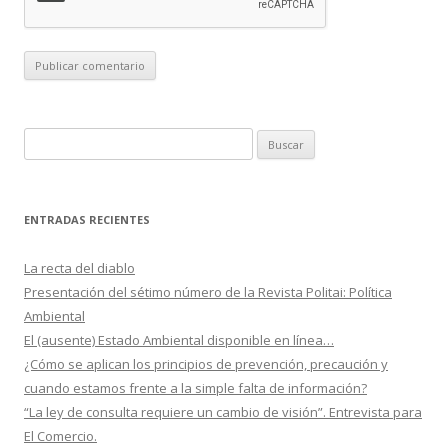
B
u
s
c
ENTRADAS RECIENTES
a
r
La recta del diablo
:
Presentación del sétimo número de la Revista Politai: Política
Ambiental
El (ausente) Estado Ambiental disponible en línea…
¿Cómo se aplican los principios de prevención, precaución y
cuando estamos frente a la simple falta de información?
“La ley de consulta requiere un cambio de visión”. Entrevista para
El Comercio.