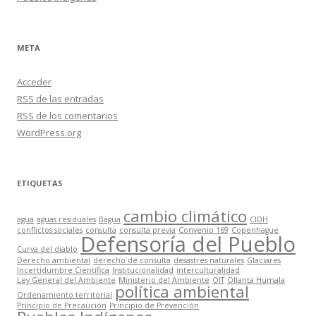
META
Acceder
RSS
de las entradas
RSS
de los comentarios
WordPress.org
ETIQUETAS
cambio climático
agua
aguas residuales
Bagua
CIDH
conflictos sociales
consulta
consulta previa
Convenio 169
Copenhague
Defensoría del Pueblo
Curva del diablo
Derecho ambiental
derecho de consulta
desastres naturales
Glaciares
Incertidumbre Científica
Institucionalidad
interculturalidad
Ley General del Ambiente
Ministerio del Ambiente
OIT
Ollanta Humala
política ambiental
Ordenamiento territorial
Principio de Precaución
Principio de Prevención