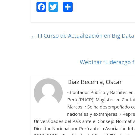
F
T
C
ac
w
o
e
itt
m
b
er
p
←
III Curso de Actualización en Big Data
o
ar
o
ti
k
r
Webinar “Liderazgo 
Díaz Becerra, Oscar
• Contador Público y Bachiller en 
Perú (PUCP). Magister en Contab
Marcos. • Se ha desempeñado c
nacionales y extranjeras. • Repr
Universidades del País ante el Consejo Normati
Director Nacional por Perú ante la Asociación In