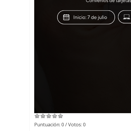
Puntuación:
0
/ Votos:
0