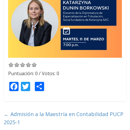
Puntuación:
0
/ Votos:
0
F
T
C
ac
w
o
e
itt
m
b
er
p
←
Admisión a la Maestría en Contabilidad PUCP
o
ar
2025-1