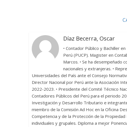
o
ar
o
ti
k
r
C
Díaz Becerra, Oscar
• Contador Público y Bachiller en 
Perú (PUCP). Magister en Contab
Marcos. • Se ha desempeñado c
nacionales y extranjeras. • Repr
Universidades del País ante el Consejo Normati
Director Nacional por Perú ante la Asociación In
2022-2023. • Presidente del Comité Técnico Nac
Contadores Públicos del Perú para el periodo 2
Investigación y Desarrollo Tributario e integrant
miembro de la Comisión Ad Hoc en la Oficina Desc
Competencia y de la Protección de la Propiedad I
individuales y grupales. Diploma a mejor Ponenc