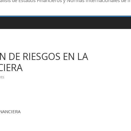
lisis de Estados Financieros y Normas Internacionales de I
ÓN DE RIESGOS EN LA
CIERA
ts
INANCIERA