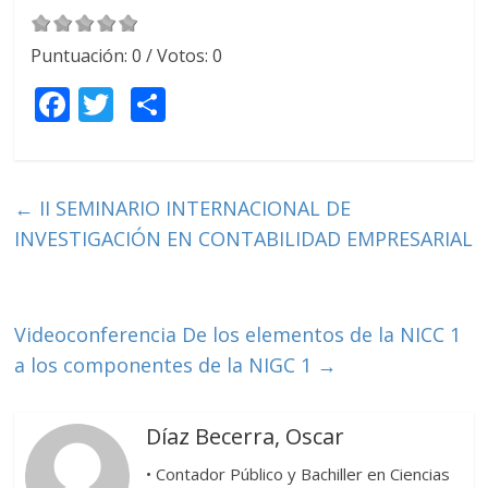
Puntuación:
0
/ Votos:
0
F
T
C
ac
w
o
e
itt
m
b
er
p
←
II SEMINARIO INTERNACIONAL DE
o
ar
INVESTIGACIÓN EN CONTABILIDAD EMPRESARIAL
o
ti
k
r
Videoconferencia De los elementos de la NICC 1
a los componentes de la NIGC 1
→
Díaz Becerra, Oscar
• Contador Público y Bachiller en Ciencias