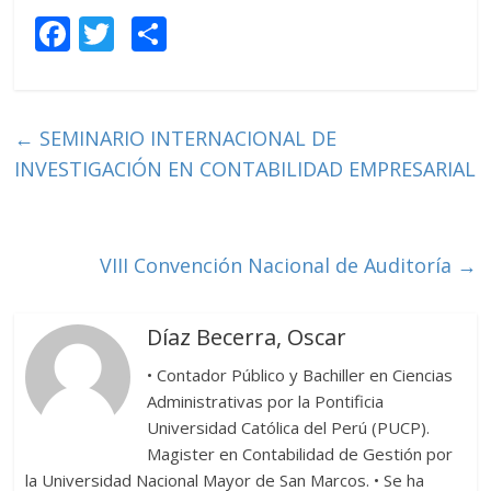
F
T
C
ac
w
o
e
itt
m
b
er
p
←
SEMINARIO INTERNACIONAL DE
o
ar
INVESTIGACIÓN EN CONTABILIDAD EMPRESARIAL
o
ti
k
r
VIII Convención Nacional de Auditoría
→
Díaz Becerra, Oscar
• Contador Público y Bachiller en Ciencias
Administrativas por la Pontificia
Universidad Católica del Perú (PUCP).
Magister en Contabilidad de Gestión por
la Universidad Nacional Mayor de San Marcos. • Se ha