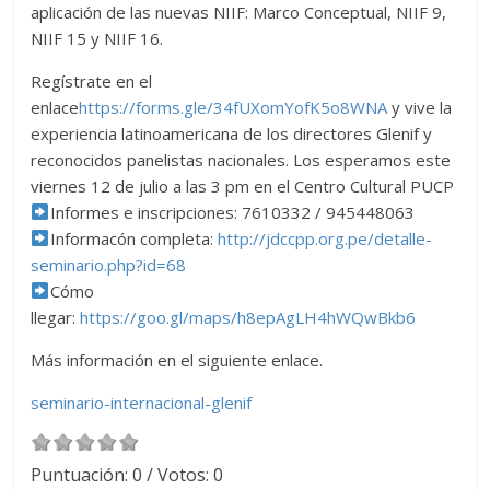
aplicación de las nuevas NIIF: Marco Conceptual, NIIF 9,
NIIF 15 y NIIF 16.
Regístrate en el
enlace
https://forms.gle/34fUXomYofK5o8WNA
y vive la
experiencia latinoamericana de los directores Glenif y
reconocidos panelistas nacionales. Los esperamos este
viernes 12 de julio a las 3 pm en el Centro Cultural PUCP
Informes e inscripciones: 7610332 / 945448063
Informacón completa:
http://jdccpp.org.pe/detalle-
seminario.php?id=68
Cómo
llegar:
https://goo.gl/maps/h8epAgLH4hWQwBkb6
Más información en el siguiente enlace.
seminario-internacional-glenif
Puntuación:
0
/ Votos:
0